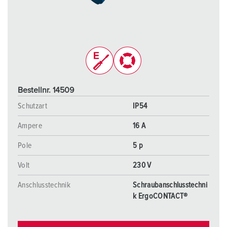
Bestellnr. 14509
Schutzart
IP54
Ampere
16 A
Pole
5 p
Volt
230 V
Anschlusstechnik
Schraubanschlusstechni
k ErgoCONTACT®