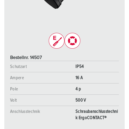
Bestellnr. 14507
Schutzart
IP54
Ampere
16 A
Pole
4 p
Volt
500 V
Anschlusstechnik
Schraubanschlusstechni
k ErgoCONTACT®