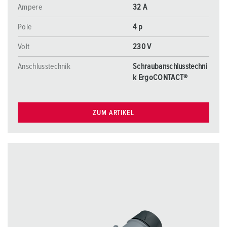
Ampere
32 A
Pole
4 p
Volt
230 V
Anschlusstechnik
Schraubanschlusstechni
k ErgoCONTACT®
ZUM ARTIKEL