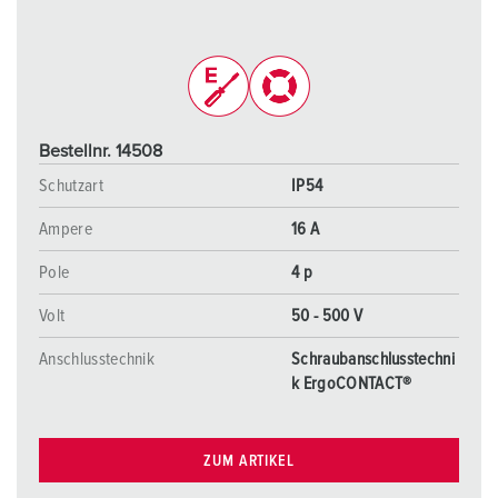
Bestellnr. 14508
Schutzart
IP54
Ampere
16 A
Pole
4 p
Volt
50 - 500 V
Anschlusstechnik
Schraubanschlusstechni
k ErgoCONTACT®
ZUM ARTIKEL