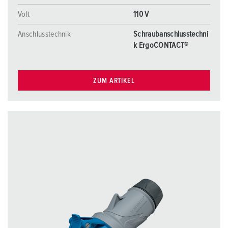
Volt
110 V
Anschlusstechnik
Schraubanschlusstechni
k ErgoCONTACT®
ZUM ARTIKEL