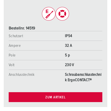
Bestellnr. 14519
Schutzart
IP54
Ampere
32 A
Pole
5 p
Volt
230 V
Anschlusstechnik
Schraubanschlusstechni
k ErgoCONTACT®
ZUM ARTIKEL