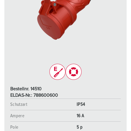
Bestellnr. 14510
ELDAS-Nr.: 788600600
Schutzart
IP54
Ampere
16 A
Pole
5 p