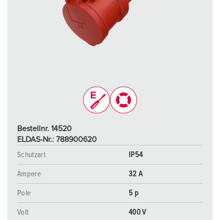
Bestellnr. 14520
ELDAS-Nr.: 788900620
Schutzart
IP54
Ampere
32 A
Pole
5 p
Volt
400 V