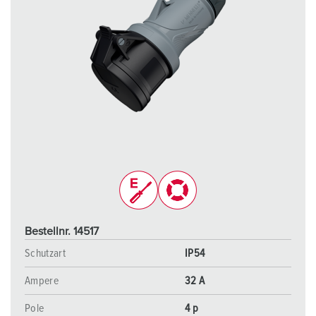
Bestellnr. 14517
Schutzart
IP54
Ampere
32 A
Pole
4 p