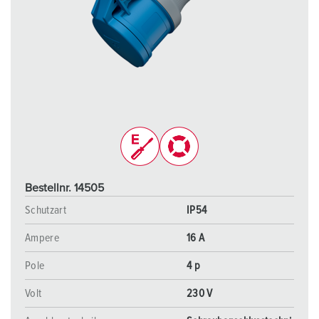
Bestellnr. 14505
Schutzart
IP54
Ampere
16 A
Pole
4 p
Volt
230 V