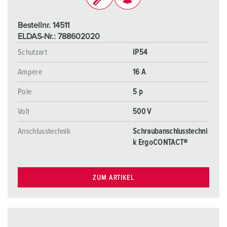
Bestellnr. 14511
ELDAS-Nr.: 788602020
Schutzart
IP54
Ampere
16 A
Pole
5 p
Volt
500 V
Anschlusstechnik
Schraubanschlusstechni
k ErgoCONTACT®
ZUM ARTIKEL