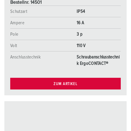
Bestellnr. 14501
Schutzart
IP54
Ampere
16 A
Pole
3 p
Volt
110 V
Anschlusstechnik
Schraubanschlusstechni
k ErgoCONTACT®
ZUM ARTIKEL