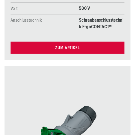
Volt
500 V
Anschlusstechnik
Schraubanschlusstechni
k ErgoCONTACT®
ZUM ARTIKEL