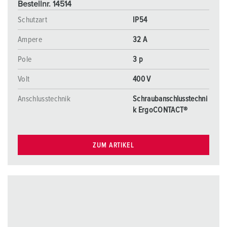
Bestellnr. 14514
Schutzart
IP54
Ampere
32 A
Pole
3 p
Volt
400 V
Anschlusstechnik
Schraubanschlusstechni
k ErgoCONTACT®
ZUM ARTIKEL