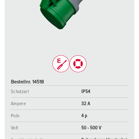
Bestellnr. 14518
Schutzart
IP54
Ampere
32 A
Pole
4 p
Volt
50 - 500 V