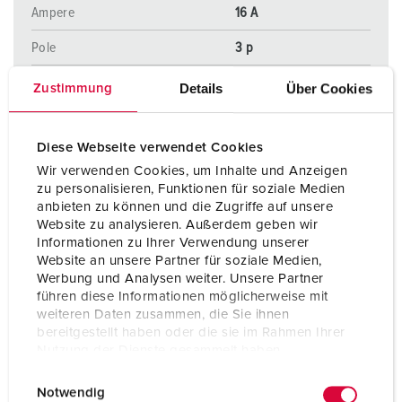
Ampere
16 A
Pole
3 p
Volt
400 V
Details
Über Cookies
Zustimmung
Anschlusstechnik
Schraubanschlusstechni
k ErgoCONTACT®
Diese Webseite verwendet Cookies
Wir verwenden Cookies, um Inhalte und Anzeigen
zu personalisieren, Funktionen für soziale Medien
ZUM ARTIKEL
anbieten zu können und die Zugriffe auf unsere
Website zu analysieren. Außerdem geben wir
Informationen zu Ihrer Verwendung unserer
Website an unsere Partner für soziale Medien,
Werbung und Analysen weiter. Unsere Partner
führen diese Informationen möglicherweise mit
weiteren Daten zusammen, die Sie ihnen
bereitgestellt haben oder die sie im Rahmen Ihrer
Nutzung der Dienste gesammelt haben.
E
Datenschutzerklärung
Impressum
Notwendig
i