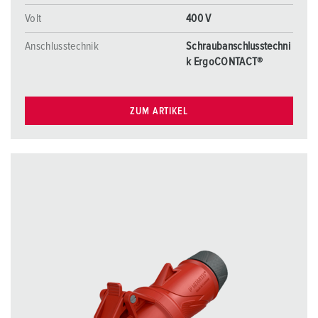
Volt
400 V
Anschlusstechnik
Schraubanschlusstechni
k ErgoCONTACT®
ZUM ARTIKEL