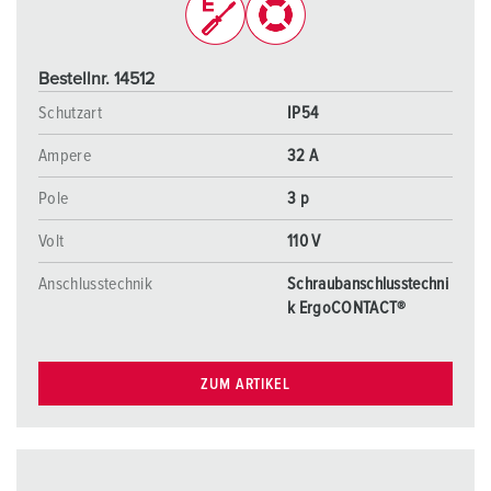
Bestellnr. 14512
Schutzart
IP54
Ampere
32 A
Pole
3 p
Volt
110 V
Anschlusstechnik
Schraubanschlusstechni
k ErgoCONTACT®
ZUM ARTIKEL