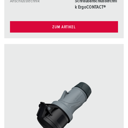
Anschlusstechnik
Schraubanschlusstechni
k ErgoCONTACT®
ZUM ARTIKEL