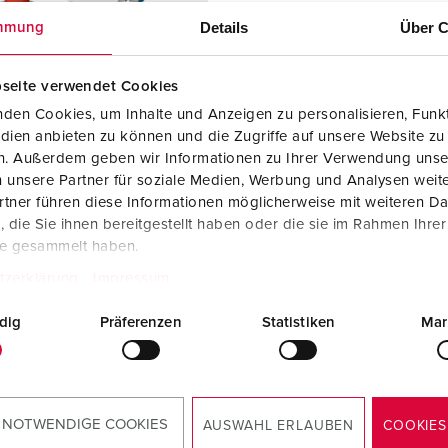
Steckvorrichtungen internationaler Standards
Videos
F
Details
Über C
mmung
Daten- / Netzwerktechnik
F
seite verwendet Cookies
Produkte mit erweiterten Ausführungen und Ergänzungsprodu
C
den Cookies, um Inhalte und Anzeigen zu personalisieren, Funkt
dien anbieten zu können und die Zugriffe auf unsere Website zu
Zubehör
T
en. Außerdem geben wir Informationen zu Ihrer Verwendung unse
llnr. 92908
 unsere Partner für soziale Medien, Werbung und Analysen weite
V
sematerial
Kunststoff
tner führen diese Informationen möglicherweise mit weiteren D
die Sie ihnen bereitgestellt haben oder die sie im Rahmen Ihre
zart
IP67
te gesammelt haben.
6 A, 5 p, 400
1
tzerklärung
Impressum
dig
Präferenzen
Statistiken
Mar
KO®
2
ZUM ARTIKEL
 NOTWENDIGE COOKIES
AUSWAHL ERLAUBEN
COOKIES