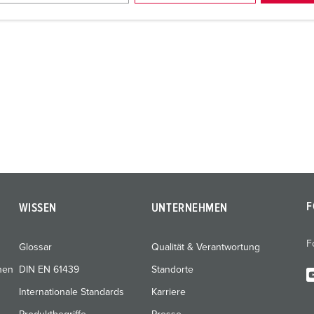
F
WISSEN
UNTERNEHMEN
F
Glossar
Qualität & Verantwortung
nen
DIN EN 61439
Standorte
Internationale Standards
Karriere