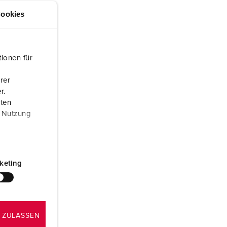
euerwehr und Katastrophenschutz
ookies
ür Kühlcontainer
kte
amping
ionen für
M
rer
r.
eranstaltungstechnik
aten
r Nutzung
keting
 ZULASSEN