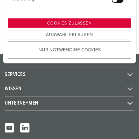
SCHUKO®
3
u
n
g
ZUM ARTIKEL
COOKIES ZULASSEN
s
AUSWAHL ERLAUBEN
a
u
NUR NOTWENDIGE COOKIES
s
w
PRODUKTE / LÖSUNGEN
a
h
SERVICES
l
WISSEN
UNTERNEHMEN