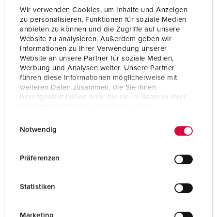
Wir verwenden Cookies, um Inhalte und Anzeigen
zu personalisieren, Funktionen für soziale Medien
anbieten zu können und die Zugriffe auf unsere
Website zu analysieren. Außerdem geben wir
Informationen zu Ihrer Verwendung unserer
Website an unsere Partner für soziale Medien,
Werbung und Analysen weiter. Unsere Partner
führen diese Informationen möglicherweise mit
weiteren Daten zusammen, die Sie ihnen
bereitgestellt haben oder die sie im Rahmen Ihrer
Nutzung der Dienste gesammelt haben.
E
Datenschutzerklärung
Impressum
Notwendig
i
n
Bestellnr. 940008
w
Präferenzen
Gehäusematerial
Kunststoff
i
l
Schutzart
IP44
Statistiken
l
CEE 32 A, 5 p, 400 V
2
i
g
Marketing