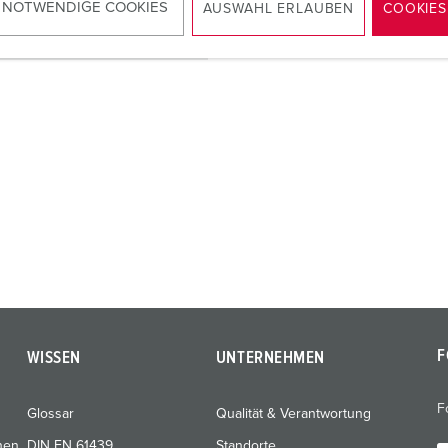
 NOTWENDIGE COOKIES
AUSWAHL ERLAUBEN
COOKIES
ZUM ARTIKEL
F
WISSEN
UNTERNEHMEN
F
Glossar
Qualität & Verantwortung
nen
DIN EN 61439
Standorte