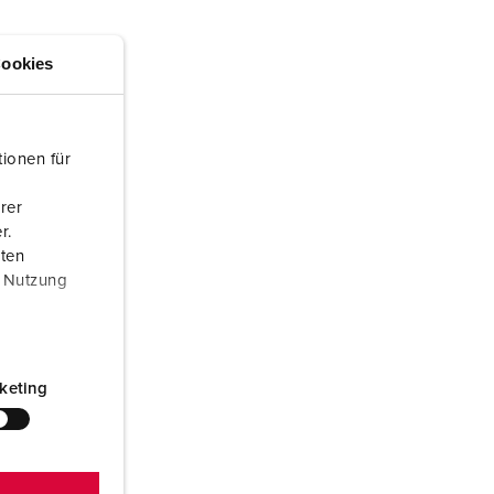
euerwehr und Katastrophenschutz
ür Kühlcontainer
ookies
kte
amping
M
ionen für
eranstaltungstechnik
rer
r.
aten
r Nutzung
keting