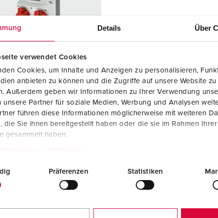
Steckvorrichtungen internationaler Standards
Videos
F
Daten- / Netzwerktechnik
F
Details
Über C
mmung
Produkte mit erweiterten Ausführungen und Ergänzungsprodu
C
seite verwendet Cookies
Zubehör
T
den Cookies, um Inhalte und Anzeigen zu personalisieren, Funkt
dien anbieten zu können und die Zugriffe auf unsere Website zu
ellnr. 930080
V
en. Außerdem geben wir Informationen zu Ihrer Verwendung unse
sematerial
Kunststoff
 unsere Partner für soziale Medien, Werbung und Analysen weite
tner führen diese Informationen möglicherweise mit weiteren D
zart
IP44
die Sie ihnen bereitgestellt haben oder die sie im Rahmen Ihre
6 A, 5 p, 400
1
te gesammelt haben.
tzerklärung
Impressum
2 A, 5 p,
1
dig
Präferenzen
Statistiken
Mar
KO®
2