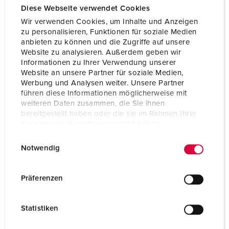
Diese Webseite verwendet Cookies
Wir verwenden Cookies, um Inhalte und Anzeigen
zu personalisieren, Funktionen für soziale Medien
anbieten zu können und die Zugriffe auf unsere
Website zu analysieren. Außerdem geben wir
Informationen zu Ihrer Verwendung unserer
Website an unsere Partner für soziale Medien,
Werbung und Analysen weiter. Unsere Partner
führen diese Informationen möglicherweise mit
weiteren Daten zusammen, die Sie ihnen
bereitgestellt haben oder die sie im Rahmen Ihrer
Nutzung der Dienste gesammelt haben.
E
Datenschutzerklärung
Impressum
Notwendig
i
Bestellnr. 920037
n
Gehäusematerial
Kunststoff, hohe
w
Präferenzen
Chemikalienbeständigke
i
it / AMELAN
l
Statistiken
l
Schutzart
IP44
i