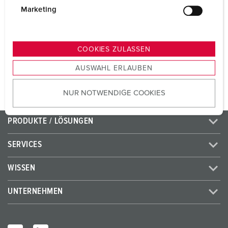
CEE 16 A, 5 p, 400 V
1
g
Marketing
u
SCHUKO®
2
n
g
COOKIES ZULASSEN
s
ZUM ARTIKEL
AUSWAHL ERLAUBEN
a
u
NUR NOTWENDIGE COOKIES
s
w
a
PRODUKTE / LÖSUNGEN
h
l
SERVICES
WISSEN
UNTERNEHMEN