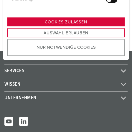
SCHUKO®
2
u
n
g
ZUM ARTIKEL
COOKIES ZULASSEN
s
AUSWAHL ERLAUBEN
a
u
NUR NOTWENDIGE COOKIES
s
w
PRODUKTE / LÖSUNGEN
a
h
SERVICES
l
WISSEN
UNTERNEHMEN