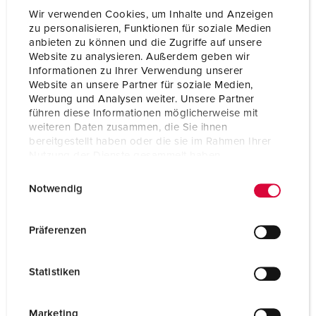
Wir verwenden Cookies, um Inhalte und Anzeigen
zu personalisieren, Funktionen für soziale Medien
anbieten zu können und die Zugriffe auf unsere
Website zu analysieren. Außerdem geben wir
Informationen zu Ihrer Verwendung unserer
Website an unsere Partner für soziale Medien,
Werbung und Analysen weiter. Unsere Partner
führen diese Informationen möglicherweise mit
weiteren Daten zusammen, die Sie ihnen
bereitgestellt haben oder die sie im Rahmen Ihrer
Nutzung der Dienste gesammelt haben.
E
Datenschutzerklärung
Impressum
Notwendig
i
n
Bestellnr. 920024
w
Präferenzen
Gehäusematerial
Kunststoff
i
l
Schutzart
IP44
Statistiken
l
CEE 16 A, 5 p, 400 V
2
i
g
Marketing