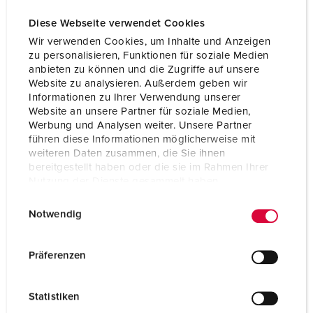
Diese Webseite verwendet Cookies
Wir verwenden Cookies, um Inhalte und Anzeigen
zu personalisieren, Funktionen für soziale Medien
anbieten zu können und die Zugriffe auf unsere
Website zu analysieren. Außerdem geben wir
Informationen zu Ihrer Verwendung unserer
Website an unsere Partner für soziale Medien,
Werbung und Analysen weiter. Unsere Partner
führen diese Informationen möglicherweise mit
weiteren Daten zusammen, die Sie ihnen
bereitgestellt haben oder die sie im Rahmen Ihrer
Nutzung der Dienste gesammelt haben.
E
Datenschutzerklärung
Impressum
Bestellnr. 950013
Notwendig
i
Gehäusematerial
Kunststoff
n
w
Präferenzen
Schutzart
IP44
i
l
CEE 16 A, 5 p, 400 V
1
Statistiken
l