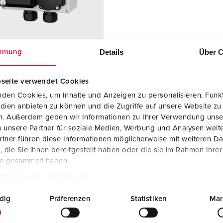
Steckvorrichtungen internationaler Standards
Videos
F
Daten- / Netzwerktechnik
F
Produkte mit erweiterten Ausführungen und Ergänzungsprodu
C
Details
Über C
mmung
Zubehör
T
seite verwendet Cookies
llnr. 25705
V
den Cookies, um Inhalte und Anzeigen zu personalisieren, Funkt
sematerial
Kunststoff
dien anbieten zu können und die Zugriffe auf unsere Website zu
en. Außerdem geben wir Informationen zu Ihrer Verwendung unse
zart
IP44
 unsere Partner für soziale Medien, Werbung und Analysen weite
KO®
2
tner führen diese Informationen möglicherweise mit weiteren D
die Sie ihnen bereitgestellt haben oder die sie im Rahmen Ihre
steckdosen
1 Cepex-
te gesammelt haben.
Datensteckdo
tzerklärung
Impressum
se mit 2 RJ45
Anschlussmod
dig
Präferenzen
Statistiken
Mar
ulen, Typ E-
DAT Modul,
Buchse,