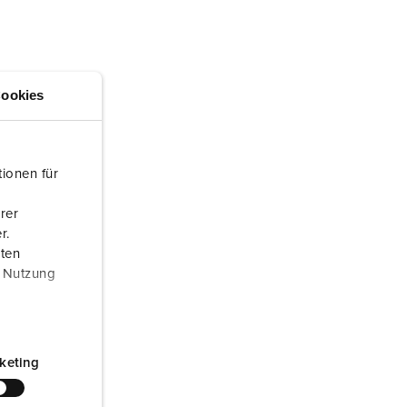
euerwehr und Katastrophenschutz
ür Kühlcontainer
kte
amping
ookies
M
eranstaltungstechnik
ionen für
rer
r.
aten
r Nutzung
keting