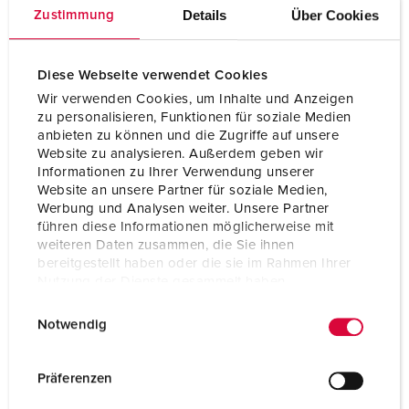
Details
Über Cookies
Zustimmung
Gewicht
4960 g
Höhe
390 mm
Diese Webseite verwendet Cookies
Breite
225 mm
Wir verwenden Cookies, um Inhalte und Anzeigen
zu personalisieren, Funktionen für soziale Medien
Prüfzeichen
EAC
anbieten zu können und die Zugriffe auf unsere
Website zu analysieren. Außerdem geben wir
Informationen zu Ihrer Verwendung unserer
Website an unsere Partner für soziale Medien,
Werbung und Analysen weiter. Unsere Partner
führen diese Informationen möglicherweise mit
weiteren Daten zusammen, die Sie ihnen
bereitgestellt haben oder die sie im Rahmen Ihrer
Nutzung der Dienste gesammelt haben.
E
Datenschutzerklärung
Impressum
Notwendig
i
n
w
Präferenzen
i