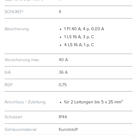
SCHUKO®
4
Absicherung
1 FI 40 A, 4 p, 0,03 A
1 LS 16 A, 3 p, C
4 LS 16 A, 1 p, C
Vorsicherung max.
40 A
InA
36 A
RDF
0,75
Anschluss / Zuleitung
für 2 Leitungen bis 5 x 25 mm²
Schutzart
IP44
Gehäusematerial
Kunststoff