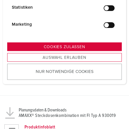
l
Statistiken
l
i
g
Marketing
u
n
g
COOKIES ZULASSEN
s
AUSWAHL ERLAUBEN
a
u
NUR NOTWENDIGE COOKIES
s
w
a
h
l
Planungsdaten & Downloads
AMAXX® Steckdosenkombination mit FI Typ A 930019
Produktinfoblatt