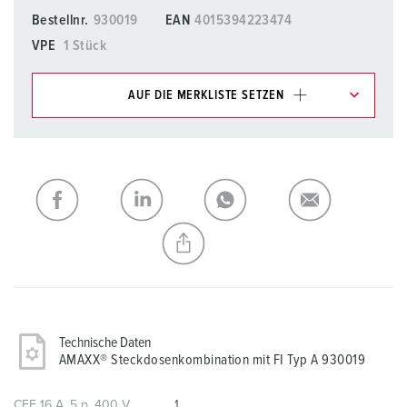
Bestellnr.
930019
EAN
4015394223474
VPE
1 Stück
AUF DIE MERKLISTE SETZEN
Unsere Produkte können Sie im Bereich
Merkliste/Warenkorb in verschiedenen Listen verwalten.
Meine Liste
(0)
HINZUFÜGEN
NEUE LISTE ERSTELLEN
Technische Daten
AMAXX® Steckdosenkombination mit FI Typ A 930019
CEE 16 A, 5 p, 400 V
1