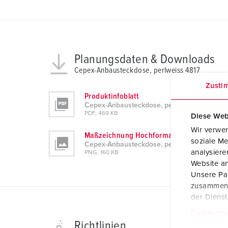
Planungsdaten & Downloads
Cepex-Anbausteckdose, perlweiss 4817
Zusti
Produktinfoblatt
Cepex-Anbausteckdose, perlweiss 4817
PDF, 469 KB
Diese Web
Wir verwen
Maßzeichnung Hochformat
soziale Me
Cepex-Anbausteckdose, perlweiss 4817
analysier
PNG, 160 KB
Website an
Unsere Par
zusammen, 
der Diens
Datenschu
Richtlinien
E