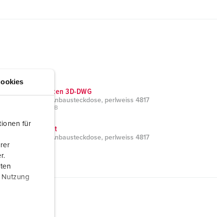
ookies
CAD-Daten 3D-DWG
Cepex-Anbausteckdose, perlweiss 4817
ZIP, 955 KB
ionen für
Prospekt
Cepex-Anbausteckdose, perlweiss 4817
rer
PDF, 1 MB
r.
aten
r Nutzung