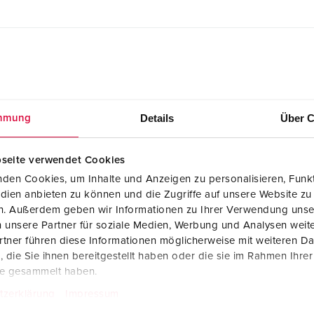
Details
Über C
mmung
CAD-Daten STP
Cepex-Anbausteckdose, perlweiss 4817
ZIP, 567 KB
seite verwendet Cookies
den Cookies, um Inhalte und Anzeigen zu personalisieren, Funkt
Maßzeichnung Querformat
dien anbieten zu können und die Zugriffe auf unsere Website zu
Cepex-Anbausteckdose, perlweiss 4817
en. Außerdem geben wir Informationen zu Ihrer Verwendung unse
PNG, 233 KB
 unsere Partner für soziale Medien, Werbung und Analysen weite
tner führen diese Informationen möglicherweise mit weiteren D
die Sie ihnen bereitgestellt haben oder die sie im Rahmen Ihre
te gesammelt haben.
tzerklärung
Impressum