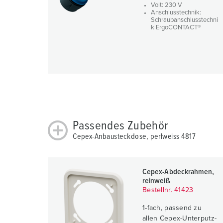
l
Volt: 230 V
Anschlusstechnik:
Schraubanschlusstechni
k ErgoCONTACT®
Passendes Zubehör
Cepex-Anbausteckdose, perlweiss 4817
Cepex-Abdeckrahmen,
reinweiß
Bestellnr. 41423
1-fach, passend zu
allen Cepex-Unterputz-