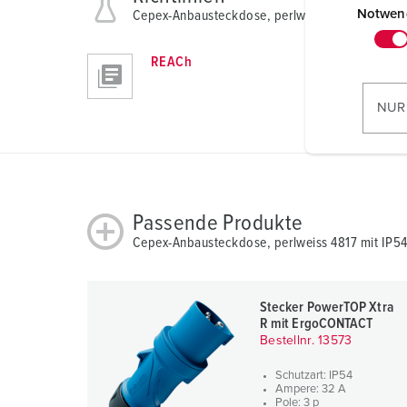
i
Notwen
Cepex-Anbausteckdose, perlweiss 4817
n
w
REACh
i
l
NUR
l
i
g
u
n
Passende Produkte
g
Cepex-Anbausteckdose, perlweiss 4817 mit IP5
s
a
u
Stecker PowerTOP Xtra
s
R mit ErgoCONTACT
w
Bestellnr. 13573
a
Schutzart: IP54
h
Ampere: 32 A
Pole: 3 p