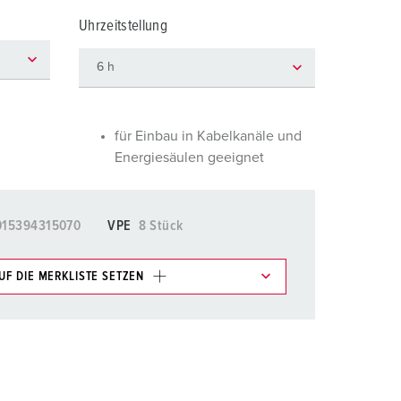
euerwehr und Katastrophenschutz
Uhrzeitstellung
ür Kühlcontainer
kte
amping
M
für Einbau in Kabelkanäle und
Energiesäulen geeignet
eranstaltungstechnik
015394315070
VPE
8 Stück
UF DIE MERKLISTE SETZEN
e im Bereich Merkliste/Warenkorb in verschiedenen
HINZUFÜGEN