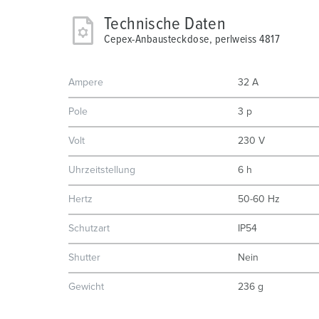
Technische Daten
Cepex-Anbausteckdose, perlweiss 4817
Ampere
32 A
Pole
3 p
Volt
230 V
Uhrzeitstellung
6 h
Hertz
50-60 Hz
Schutzart
IP54
Shutter
Nein
Gewicht
236 g