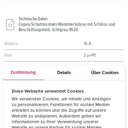
Technische Daten
Cepex-Schutzkontakt-Wandsteckdose mit Schloss und
Beschriftungsfeld, lichtgrau 4520
Ampere
16 A
Pole
2 p+PE
Volt
230 V
Details
Über Cookies
Zustimmung
Hertz
50-60 Hz
Schutzart
IP54
Diese Webseite verwendet Cookies
Wir verwenden Cookies, um Inhalte und Anzeigen
Shutter
Ja
zu personalisieren, Funktionen für soziale Medien
anbieten zu können und die Zugriffe auf unsere
Gehäusematerial
Kunststoff
Website zu analysieren. Außerdem geben wir
Informationen zu Ihrer Verwendung unserer
Gewicht
300 g
Website an unsere Partner für soziale Medien,