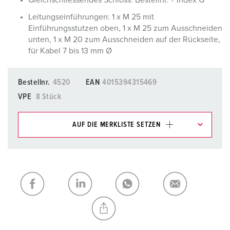
Gleichschliessendes Schloss: Bestellnr. + Index G
Leitungseinführungen: 1 x M 25 mit
Einführungsstutzen oben, 1 x M 25 zum Ausschneiden
unten, 1 x M 20 zum Ausschneiden auf der Rückseite,
für Kabel 7 bis 13 mm Ø
Bestellnr.
4520
EAN
4015394315469
VPE
8 Stück
AUF DIE MERKLISTE SETZEN
Unsere Produkte können Sie im Bereich
Merkliste/Warenkorb in verschiedenen Listen verwalten.
Meine Liste
(0)
HINZUFÜGEN
NEUE LISTE ERSTELLEN