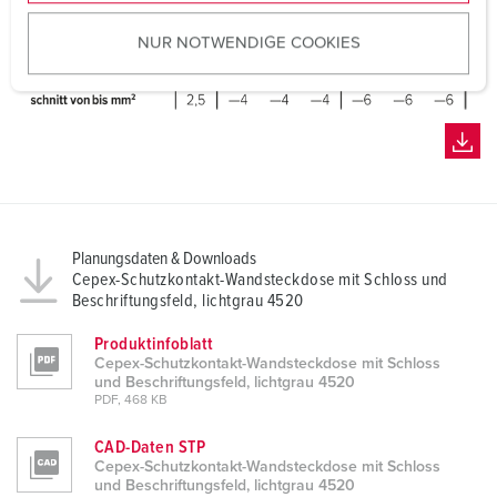
u
NUR NOTWENDIGE COOKIES
s
w
a
h
l
Planungsdaten & Downloads
Cepex-Schutzkontakt-Wandsteckdose mit Schloss und
Beschriftungsfeld, lichtgrau 4520
Produktinfoblatt
Cepex-Schutzkontakt-Wandsteckdose mit Schloss
und Beschriftungsfeld, lichtgrau 4520
PDF, 468 KB
CAD-Daten STP
Cepex-Schutzkontakt-Wandsteckdose mit Schloss
und Beschriftungsfeld, lichtgrau 4520