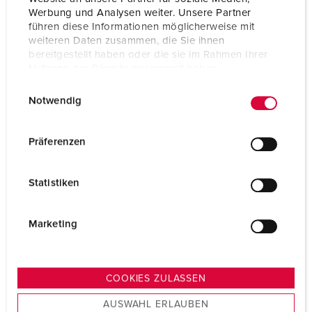
Werbung und Analysen weiter. Unsere Partner
führen diese Informationen möglicherweise mit
weiteren Daten zusammen, die Sie ihnen
bereitgestellt haben oder die sie im Rahmen Ihrer
Nutzung der Dienste gesammelt haben.
E
Datenschutzerklärung
Impressum
Notwendig
i
n
w
Präferenzen
i
l
Statistiken
l
i
g
Marketing
u
n
g
COOKIES ZULASSEN
s
AUSWAHL ERLAUBEN
a