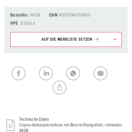
Bestellnr.
4438
EAN
4015394315650
VPE
8 Stück
AUF DIE MERKLISTE SETZEN
Unsere Produkte können Sie im Bereich
Merkliste/Warenkorb in verschiedenen Listen verwalten.
Meine Liste
(0)
HINZUFÜGEN
NEUE LISTE ERSTELLEN
Technische Daten
Cepex-Anbausteckdose mit Beschriftungsfeld, reinweiss
4438