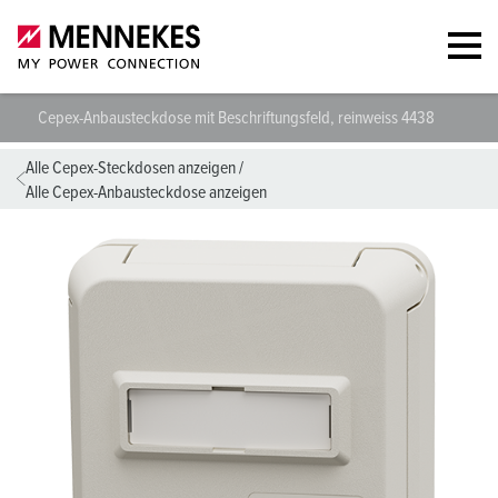
Cepex-Anbausteckdose mit Beschriftungsfeld, reinweiss 4438
Techn
Alle Cepex-Steckdosen anzeigen
/
Alle Cepex-Anbausteckdose anzeigen