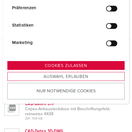
w
Präferenzen
i
l
Statistiken
l
i
g
Marketing
u
Planungsdaten & Downloads
n
Cepex-Anbausteckdose mit Beschriftungsfeld, reinweiss
g
4438
COOKIES ZULASSEN
s
Produktinfoblatt
AUSWAHL ERLAUBEN
a
Cepex-Anbausteckdose mit Beschriftungsfeld,
u
reinweiss 4438
NUR NOTWENDIGE COOKIES
s
PDF, 462 KB
w
CAD-Daten STP
a
Cepex-Anbausteckdose mit Beschriftungsfeld,
h
reinweiss 4438
ZIP, 709 KB
l
CAD-Daten 3D-DWG