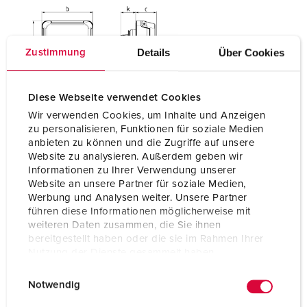
Details
Über Cookies
Zustimmung
Diese Webseite verwendet Cookies
Wir verwenden Cookies, um Inhalte und Anzeigen
zu personalisieren, Funktionen für soziale Medien
anbieten zu können und die Zugriffe auf unsere
Website zu analysieren. Außerdem geben wir
Informationen zu Ihrer Verwendung unserer
Website an unsere Partner für soziale Medien,
Werbung und Analysen weiter. Unsere Partner
führen diese Informationen möglicherweise mit
weiteren Daten zusammen, die Sie ihnen
bereitgestellt haben oder die sie im Rahmen Ihrer
Nutzung der Dienste gesammelt haben.
E
Datenschutzerklärung
Impressum
Notwendig
i
n