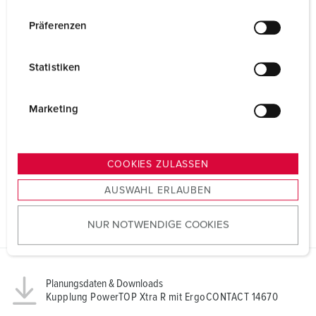
n
w
Präferenzen
i
l
Statistiken
l
i
g
Marketing
u
n
g
COOKIES ZULASSEN
s
AUSWAHL ERLAUBEN
a
u
NUR NOTWENDIGE COOKIES
s
w
a
h
Planungsdaten & Downloads
l
Kupplung PowerTOP Xtra R mit ErgoCONTACT 14670