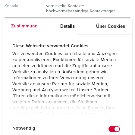
Kontakt
vernickelte Kontakte
hochwärmebeständige Kontaktträger
Schutzart
IP67 / IP69
Details
Über Cookies
Zustimmung
Gewicht
290 g
Diese Webseite verwendet Cookies
Prüfzeichen
VDE
Wir verwenden Cookies, um Inhalte und Anzeigen
zu personalisieren, Funktionen für soziale Medien
anbieten zu können und die Zugriffe auf unsere
Website zu analysieren. Außerdem geben wir
Informationen zu Ihrer Verwendung unserer
Website an unsere Partner für soziale Medien,
Werbung und Analysen weiter. Unsere Partner
führen diese Informationen möglicherweise mit
weiteren Daten zusammen, die Sie ihnen
bereitgestellt haben oder die sie im Rahmen Ihrer
Nutzung der Dienste gesammelt haben.
E
Datenschutzerklärung
Impressum
Notwendig
i