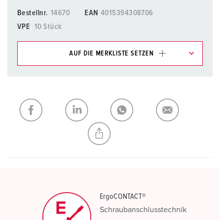
Bestellnr.
14670
EAN
4015394308706
VPE
10 Stück
AUF DIE MERKLISTE SETZEN
Unsere Produkte können Sie im Bereich
Merkliste/Warenkorb in verschiedenen Listen verwalten.
Meine Liste
(0)
HINZUFÜGEN
NEUE LISTE ERSTELLEN
ErgoCONTACT®
Schraubanschlusstechnik