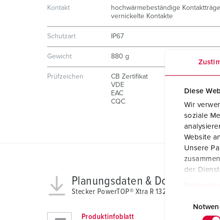
Kontakt
hochwärmebeständige Kontaktträge
vernickelte Kontakte
Schutzart
IP67
Gewicht
880 g
Zusti
Prüfzeichen
CB Zertifikat
VDE
Diese Web
EAC
CQC
Wir verwen
soziale Me
analysier
Website an
Unsere Par
zusammen, 
der Diens
Planungsdaten & Downloads
Datenschu
Stecker PowerTOP® Xtra R 13210
E
i
Notwen
Produktinfoblatt
n