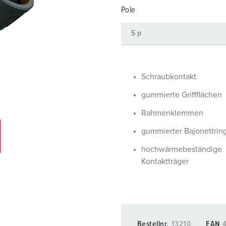
Steckvorrichtungen internationaler Standards
Videos
F
Pole
Daten- / Netzwerktechnik
F
Produkte mit erweiterten Ausführungen und Ergänzungsprodu
C
Zubehör
T
Schraubkontakt
V
gummierte Griffflächen
Rahmenklemmen
gummierter Bajonettrin
hochwärmebeständige
Kontaktträger
Bestellnr.
13210
EAN