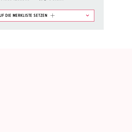
UF DIE MERKLISTE SETZEN
e im Bereich Merkliste/Warenkorb in verschiedenen
HINZUFÜGEN
EUE LISTE ERSTELLEN