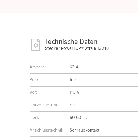
Technische Daten
Stecker PowerTOP® Xtra R 13210
Ampere
63 A
Pole
5 p
Volt
110 V
Uhrzeitstellung
4 h
Hertz
50-60 Hz
Anschlusstechnik
Schraubkontakt