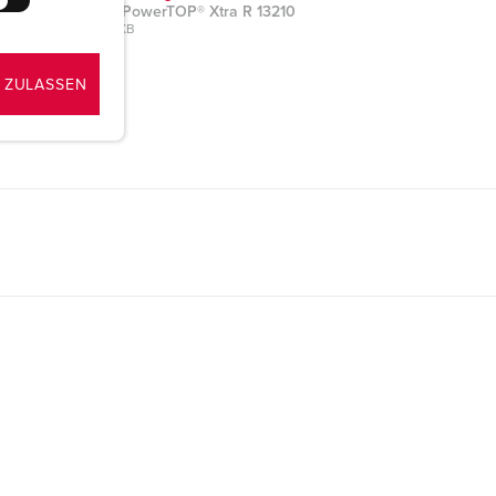
Stecker PowerTOP® Xtra R 13210
PNG, 39 KB
 ZULASSEN