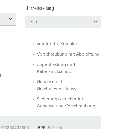
euerwehr und Katastrophenschutz
Uhrzeitstellung
ür Kühlcontainer
kte
amping
M
vernickelte Kontakte
eranstaltungstechnik
Verschraubung mit Abdichtung
Zugentlastung und
Kabelknickschutz
g
Gehäuse mit
Gewindeverschluss
Sicherungsschieber für
Gehäuse und Verschraubung
4015394238805
VPE
5 Stück