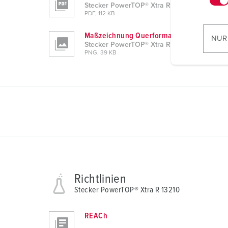
Stecker PowerTOP® Xtra R 13210
w
PDF, 112 KB
i
l
Maßzeichnung Querformat
NUR
Stecker PowerTOP® Xtra R 13210
l
PNG, 39 KB
i
g
u
n
g
s
a
u
s
w
Richtlinien
a
Stecker PowerTOP® Xtra R 13210
h
l
REACh