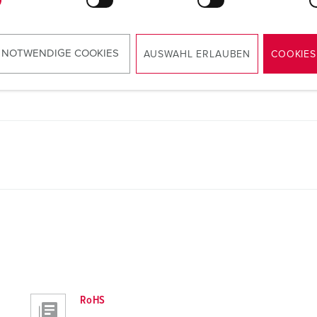
Stecker PowerTOP® Xtra R 13210
PDF, 1 MB
 NOTWENDIGE COOKIES
AUSWAHL ERLAUBEN
COOKIES
RoHS