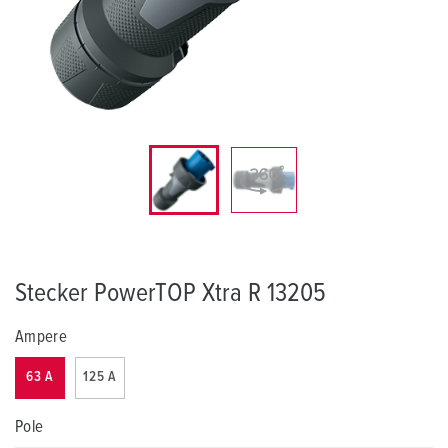
Stecker PowerTOP Xtra R 13205
Ampere
63 A
125 A
Pole