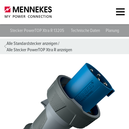
Stecker PowerTOP Xtra R 13205
Technische Daten
Planungsdate
Alle Standardstecker anzeigen
/
Alle Stecker PowerTOP Xtra R anzeigen