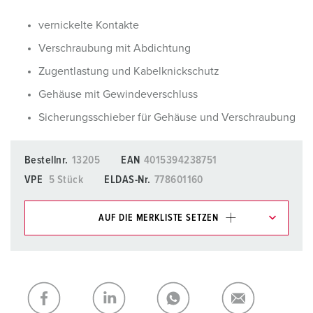
vernickelte Kontakte
Verschraubung mit Abdichtung
Zugentlastung und Kabelknickschutz
Gehäuse mit Gewindeverschluss
Sicherungsschieber für Gehäuse und Verschraubung
Bestellnr.
13205
EAN
4015394238751
VPE
5 Stück
ELDAS-Nr.
778601160
AUF DIE MERKLISTE SETZEN
Unsere Produkte können Sie im Bereich
Merkliste/Warenkorb in verschiedenen Listen verwalten.
Meine Liste
(0)
HINZUFÜGEN