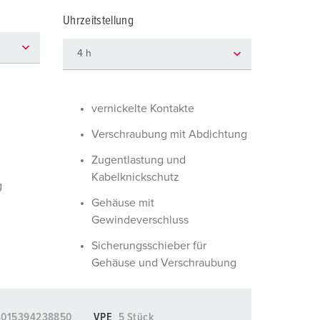
euerwehr und Katastrophenschutz
Uhrzeitstellung
ür Kühlcontainer
kte
amping
M
vernickelte Kontakte
eranstaltungstechnik
Verschraubung mit Abdichtung
Zugentlastung und
Kabelknickschutz
g
Gehäuse mit
Gewindeverschluss
Sicherungsschieber für
Gehäuse und Verschraubung
4015394238850
VPE
5 Stück