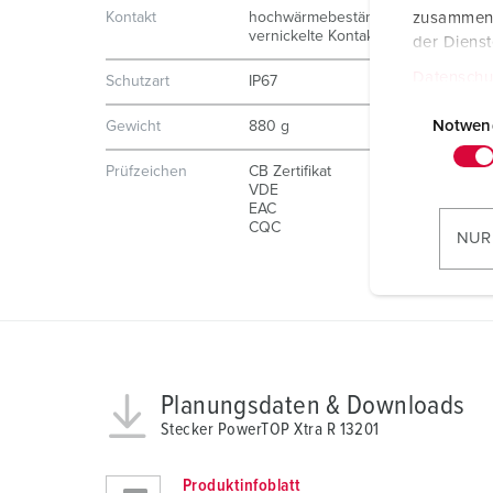
zusammen, 
Kontakt
hochwärmebeständige Kontaktträge
vernickelte Kontakte
der Diens
Datenschu
Schutzart
IP67
E
i
Notwen
Gewicht
880 g
n
Prüfzeichen
CB Zertifikat
w
VDE
i
EAC
CQC
l
NUR
l
i
g
u
n
g
Planungsdaten & Downloads
s
Stecker PowerTOP Xtra R 13201
a
u
Produktinfoblatt