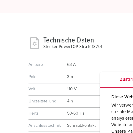
Technische Daten
Stecker PowerTOP Xtra R 13201
Ampere
63 A
Pole
3 p
Zusti
Volt
110 V
Diese Web
Uhrzeitstellung
4 h
Wir verwen
soziale Me
Hertz
50-60 Hz
analysier
Website an
Anschlusstechnik
Schraubkontakt
Unsere Par