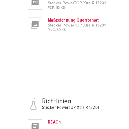
s
Stecker PowerTOP Xtra R 13201
w
PDF, 113 KB
a
Maßzeichnung Querformat
h
Stecker PowerTOP Xtra R 13201
l
PNG, 39 KB
Richtlinien
Stecker PowerTOP Xtra R 13201
REACh