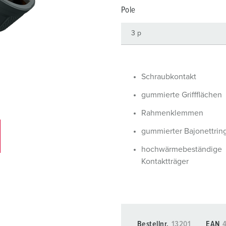
Steckvorrichtungen internationaler Standards
Videos
F
Pole
Daten- / Netzwerktechnik
F
Produkte mit erweiterten Ausführungen und Ergänzungsprodu
C
Zubehör
T
Schraubkontakt
V
gummierte Griffflächen
Rahmenklemmen
gummierter Bajonettrin
hochwärmebeständige
Kontaktträger
Bestellnr.
13201
EAN