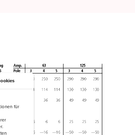
ookies
ionen für
rer
r.
aten