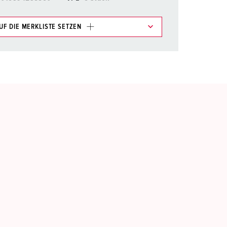
UF DIE MERKLISTE SETZEN
e im Bereich Merkliste/Warenkorb in verschiedenen
HINZUFÜGEN
EUE LISTE ERSTELLEN