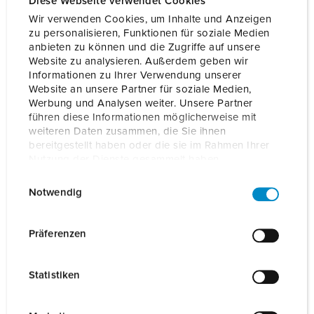
Diese Webseite verwendet Cookies
Mehr lesen
Wir verwenden Cookies, um Inhalte und Anzeigen
zu personalisieren, Funktionen für soziale Medien
anbieten zu können und die Zugriffe auf unsere
Website zu analysieren. Außerdem geben wir
Bestellnr.
35203100062
EAN
4015394295129
Informationen zu Ihrer Verwendung unserer
Website an unsere Partner für soziale Medien,
Werbung und Analysen weiter. Unsere Partner
AUF DIE MERKLISTE SETZEN
führen diese Informationen möglicherweise mit
weiteren Daten zusammen, die Sie ihnen
Unsere Produkte können Sie im Bereich
bereitgestellt haben oder die sie im Rahmen Ihrer
Merkliste/Warenkorb in verschiedenen Listen verwalten.
Nutzung der Dienste gesammelt haben.
Meine Liste
(0)
HINZUFÜGEN
E
Datenschutzerklärung
Impressum
Notwendig
i
NEUE LISTE ERSTELLEN
n
w
Präferenzen
i
l
Statistiken
l
i
Details