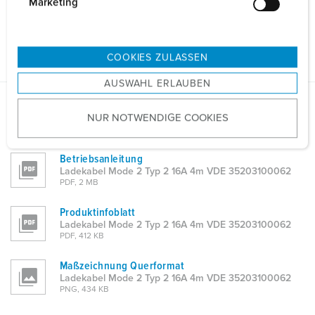
g
Marketing
u
Allgemeine Daten
n
g
COOKIES ZULASSEN
s
AUSWAHL ERLAUBEN
a
u
Planungsdaten & Downloads
NUR NOTWENDIGE COOKIES
s
Ladekabel Mode 2 Typ 2 16A 4m VDE 35203100062
w
a
Betriebsanleitung
h
Ladekabel Mode 2 Typ 2 16A 4m VDE 35203100062
PDF, 2 MB
l
Produktinfoblatt
Ladekabel Mode 2 Typ 2 16A 4m VDE 35203100062
PDF, 412 KB
Maßzeichnung Querformat
Ladekabel Mode 2 Typ 2 16A 4m VDE 35203100062
PNG, 434 KB