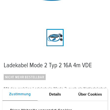
Ladekabel Mode 2 Typ 2 16A 4m VDE
NICHT MEHR BESTELLBAR
Mit den mobilen Ladekabeln Mode 2, auch als Notladekabel
Details
Über Cookies
bekannt, kann ein Elektro- oder Hybridfahrzeug an jeder
Zustimmung
gängigen Haushaltssteckdose (Schuko) oder CEE-
Steckdose geladen werden, für den Fall,...