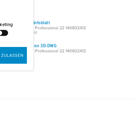
Produktinfoblatt
keting
AMEDIO Professional 22 140602412
PDF, 485 KB
CAD-Daten 3D-DWG
AMEDIO Professional 22 140602412
 ZULASSEN
ZIP, 6 MB