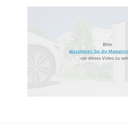
a
h
l
Bitte
akzeptieren Sie die Marketin
um dieses Video zu seh