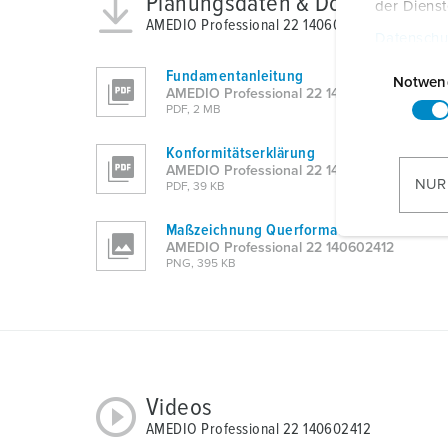
Planungsdaten & Downloads
der Diens
AMEDIO Professional 22 140602412
Datenschu
E
Fundamentanleitung
i
Notwen
AMEDIO Professional 22 140602412
n
PDF, 2 MB
w
Konformitätserklärung
i
AMEDIO Professional 22 140602412
l
NUR
PDF, 39 KB
l
i
Maßzeichnung Querformat
AMEDIO Professional 22 140602412
g
PNG, 395 KB
u
n
g
s
a
u
Videos
s
AMEDIO Professional 22 140602412
w