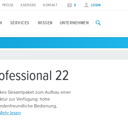
PRESSE
KARRIERE
KONTAKT
0
LOGIN
N
SERVICES
WISSEN
UNTERNEHMEN
nwendungsfälle
ffentlich
ocial Media
olarladen
tädte und Gemeinden
olgen Sie MENNEKES
fessional 22
astmanagement
lanung und Installation
vents & Termine
arkes Gesamtpaket zum Aufbau einer
ienstwagen
uktur zur Verfügung: hohe
nstallateure
essetermine
brechnung
undenfreundliche Bedienung,
Mehr lesen