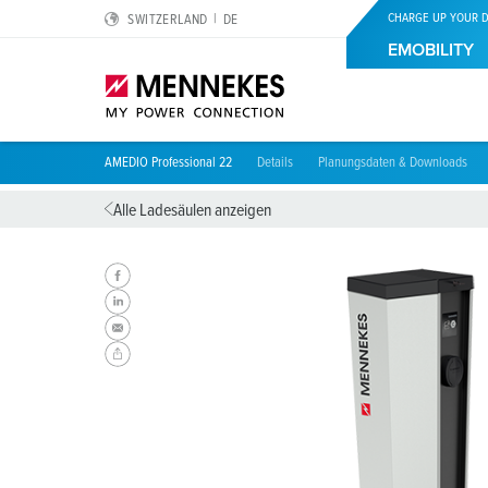
CHARGE UP YOUR D
SWITZERLAND
DE
EMOBILITY
AMEDIO Professional 22
Details
Planungsdaten & Downloads
Portfolio
Privat
Know-how
eMobility by MENNEKES
Über uns
Alle Ladesäulen anzeigen
Portfolio
Eigenheimbesitzer
Kontakt
Klimaneutrale Wallbox
Wir sind MENNEKES
Kleinvermieter
Warum MENNEKES
MENNEKES Automotive
Dienstwagenfahrer
Förderprogramme
Nachhaltigkeit
Mieter
Compliance
Qualität und Verantwortung