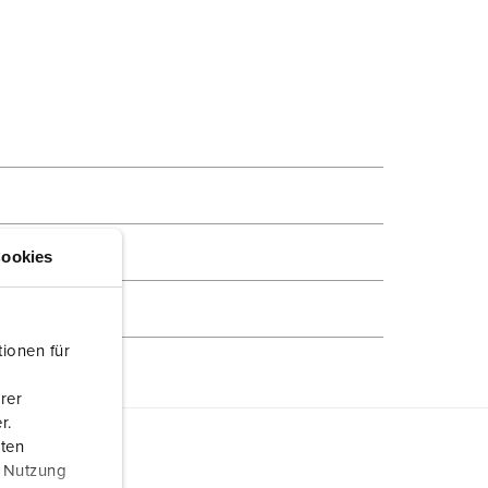
ookies
ionen für
rer
r.
aten
r Nutzung