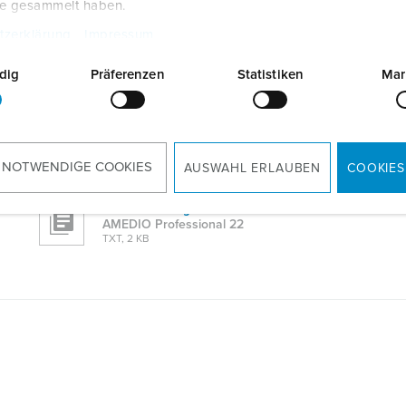
te gesammelt haben.
tzerklärung
Impressum
Betriebsanleitung
dig
Präferenzen
Statistiken
Mar
AMEDIO Professional 22 140602412
ZIP, 22 MB
CAD-Daten STP
AMEDIO Professional 22 140602412
 NOTWENDIGE COOKIES
AUSWAHL ERLAUBEN
COOKIES
ZIP, 1 MB
Ausschreibungstext
AMEDIO Professional 22
TXT, 2 KB