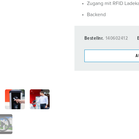
Zubehör
Zugang mit RFID Ladeka
Backend
Bestellnr.
140602412
A
Unsere Produkte können Si
Listen verwalten.
Meine Liste
(0)
N