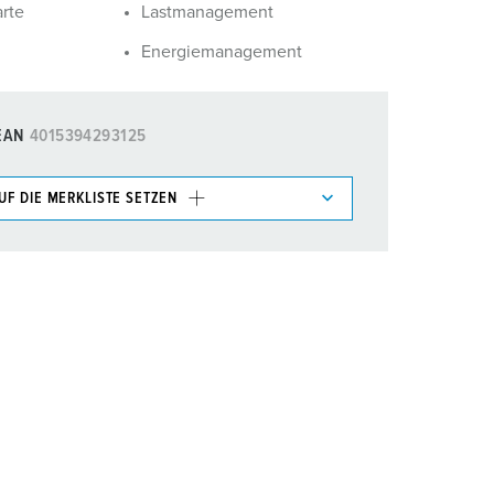
rte
Lastmanagement
Energiemanagement
EAN
4015394293125
UF DIE MERKLISTE SETZEN
e im Bereich Merkliste/Warenkorb in verschiedenen
HINZUFÜGEN
EUE LISTE ERSTELLEN