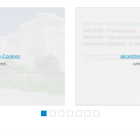
g-Cookies
akzeptie
en.
um