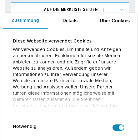
AUF DIE MERKLISTE SETZEN
Details
Über Cookies
Zustimmung
Unsere Produkte können Sie im Bereich
Merkliste/Warenkorb in verschiedenen Listen verwalten.
Meine Liste
(0)
HINZUFÜGEN
Diese Webseite verwendet Cookies
Wir verwenden Cookies, um Inhalte und Anzeigen
NEUE LISTE ERSTELLEN
zu personalisieren, Funktionen für soziale Medien
anbieten zu können und die Zugriffe auf unsere
Website zu analysieren. Außerdem geben wir
Informationen zu Ihrer Verwendung unserer
Website an unsere Partner für soziale Medien,
Werbung und Analysen weiter. Unsere Partner
führen diese Informationen möglicherweise mit
Details
weiteren Daten zusammen, die Sie ihnen
bereitgestellt haben oder die sie im Rahmen Ihrer
Nutzung der Dienste gesammelt haben.
Allgemeine Daten
E
Datenschutzerklärung
Impressum
Notwendig
i
Elektrische Daten
n