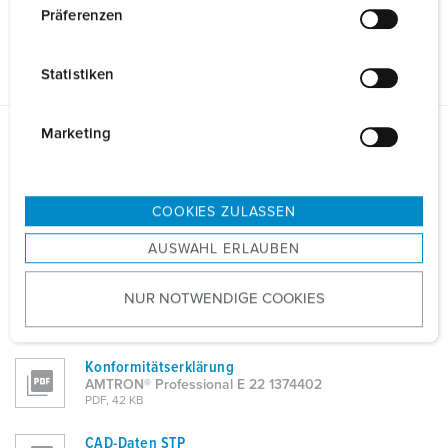
w
Präferenzen
Mechanische Daten
i
l
Statistiken
l
i
g
Marketing
Planungsdaten & Downloads
u
AMTRON® Professional E 22 1374402
n
g
COOKIES ZULASSEN
Betriebsanleitung
s
AMTRON® Professional E 22 1374402
AUSWAHL ERLAUBEN
ZIP, 11 MB
a
u
Produktinfoblatt
NUR NOTWENDIGE COOKIES
s
AMTRON® Professional E 22 1374402
w
PDF, 501 KB
a
Konformitätserklärung
h
AMTRON® Professional E 22 1374402
l
PDF, 42 KB
CAD-Daten STP