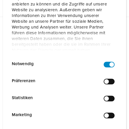
anbieten zu können und die Zugriffe auf unsere
Website zu analysieren. Außerdem geben wir
Informationen zu Ihrer Verwendung unserer
Website an unsere Partner für soziale Medien,
Werbung und Analysen weiter. Unsere Partner
Planungsdaten & Downloads
führen diese Informationen möglicherweise mit
AMTRON® Professional+ PnC 22 C2 1367202
weiteren Daten zusammen, die Sie ihnen
bereitgestellt haben oder die sie im Rahmen Ihrer
Betriebsanleitung
Nutzung der Dienste gesammelt haben.
AMTRON® Professional+ PnC 22 C2 1367202
ZIP, 11 MB
E
Datenschutzerklärung
Impressum
Notwendig
i
Produktinfoblatt
n
AMTRON® Professional+ PnC 22 C2 1367202
w
PDF, 1 MB
Präferenzen
i
Konformitätserklärung
l
AMTRON® Professional+ PnC 22 C2 1367202
Statistiken
l
PDF, 42 KB
i
CAD-Daten STP
g
Marketing
AMTRON® Professional+ PnC 22 C2 1367202
u
ZIP, 3 MB
n