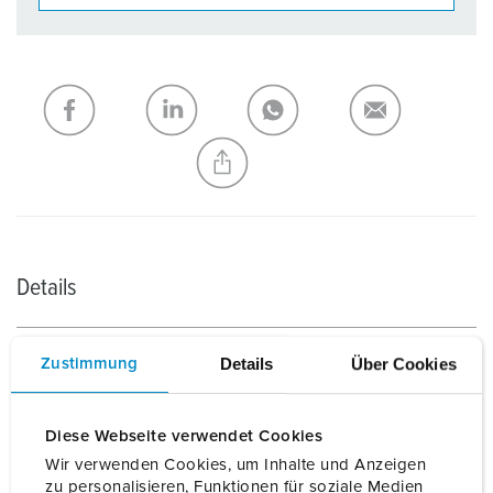
Unsere Produkte können Sie im Bereich
Merkliste/Warenkorb in verschiedenen Listen verwalten.
Meine Liste
(0)
HINZUFÜGEN
NEUE LISTE ERSTELLEN
Details
Allgemeine Daten
Details
Über Cookies
Zustimmung
Elektrische Daten
Diese Webseite verwendet Cookies
Wir verwenden Cookies, um Inhalte und Anzeigen
Mechanische Daten
zu personalisieren, Funktionen für soziale Medien