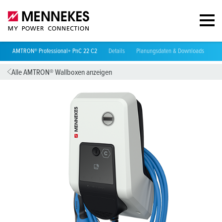
AMTRON® Professional+ PnC 22 C2
Details
Planungsdaten & Downloads
Vi
Alle AMTRON® Wallboxen anzeigen