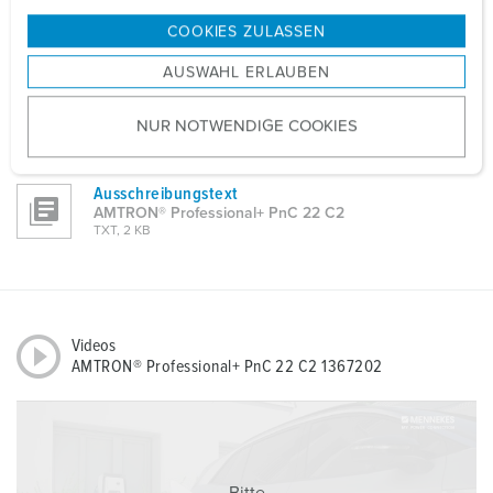
g
CAD-Daten 3D-DWG
COOKIES ZULASSEN
AMTRON® Professional+ PnC 22 C2 1367202
s
ZIP, 19 MB
AUSWAHL ERLAUBEN
a
u
Maßzeichnung Querformat
NUR NOTWENDIGE COOKIES
s
AMTRON® Professional+ PnC 22 C2 1367202
PNG, 585 KB
w
a
Ausschreibungstext
h
AMTRON® Professional+ PnC 22 C2
TXT, 2 KB
l
Videos
AMTRON® Professional+ PnC 22 C2 1367202