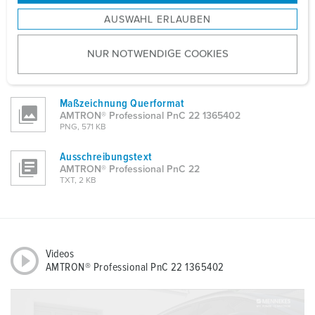
s
AMTRON® Professional PnC 22 1365402
AUSWAHL ERLAUBEN
a
ZIP, 2 MB
u
CAD-Daten 3D-DWG
NUR NOTWENDIGE COOKIES
s
AMTRON® Professional PnC 22 1365402
w
ZIP, 8 MB
a
Maßzeichnung Querformat
h
AMTRON® Professional PnC 22 1365402
l
PNG, 571 KB
Ausschreibungstext
AMTRON® Professional PnC 22
TXT, 2 KB
Videos
AMTRON® Professional PnC 22 1365402