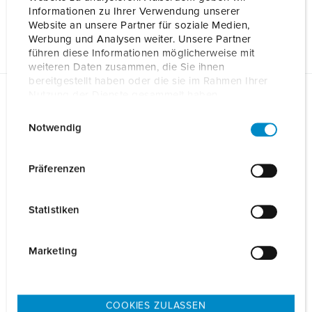
Informationen zu Ihrer Verwendung unserer
Mechanische Daten
Website an unsere Partner für soziale Medien,
Werbung und Analysen weiter. Unsere Partner
führen diese Informationen möglicherweise mit
weiteren Daten zusammen, die Sie ihnen
bereitgestellt haben oder die sie im Rahmen Ihrer
Nutzung der Dienste gesammelt haben.
Planungsdaten & Downloads
E
Datenschutzerklärung
Impressum
AMTRON® Professional PnC 22 1365402
Notwendig
i
n
Betriebsanleitung
AMTRON® Professional PnC 22 1365402
w
Präferenzen
ZIP, 11 MB
i
l
Produktinfoblatt
Statistiken
AMTRON® Professional PnC 22 1365402
l
PDF, 990 KB
i
g
Marketing
Konformitätserklärung
u
AMTRON® Professional PnC 22 1365402
PDF, 42 KB
n
g
COOKIES ZULASSEN
CAD-Daten STP