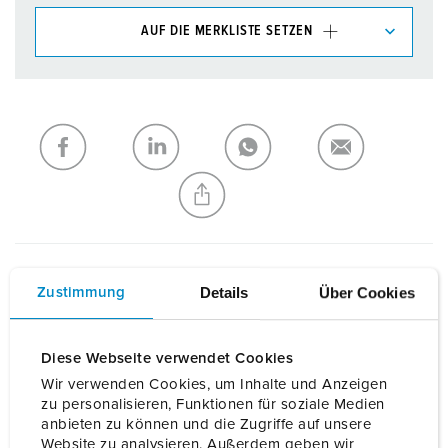
AUF DIE MERKLISTE SETZEN
Unsere Produkte können Sie im Bereich
Merkliste/Warenkorb in verschiedenen Listen verwalten.
Meine Liste
(0)
HINZUFÜGEN
NEUE LISTE ERSTELLEN
Details
Über Cookies
Zustimmung
Details
Diese Webseite verwendet Cookies
Allgemeine Daten
Wir verwenden Cookies, um Inhalte und Anzeigen
zu personalisieren, Funktionen für soziale Medien
anbieten zu können und die Zugriffe auf unsere
Elektrische Daten
Website zu analysieren. Außerdem geben wir