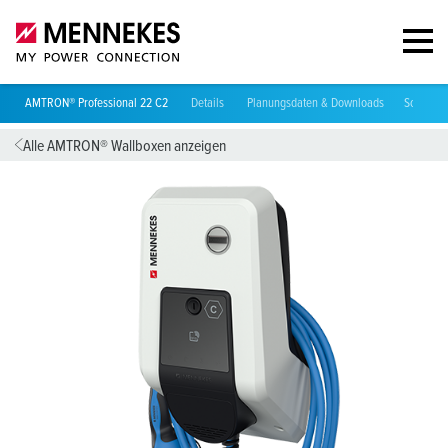
AMTRON® Professional 22 C2
Details
Planungsdaten & Downloads
Software
Alle AMTRON® Wallboxen anzeigen