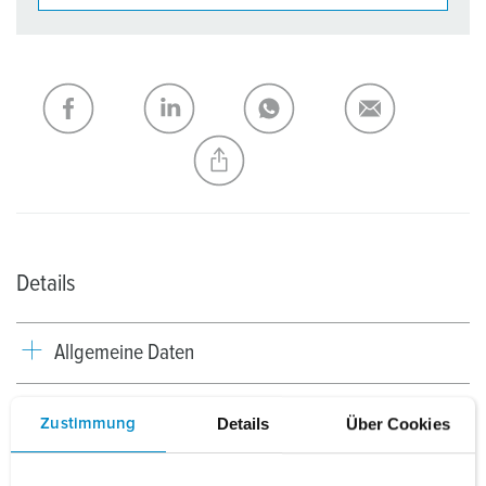
Unsere Produkte können Sie im Bereich
Merkliste/Warenkorb in verschiedenen Listen verwalten.
Meine Liste
(0)
HINZUFÜGEN
NEUE LISTE ERSTELLEN
Details
Allgemeine Daten
Elektrische Daten
Details
Über Cookies
Zustimmung
Mechanische Daten