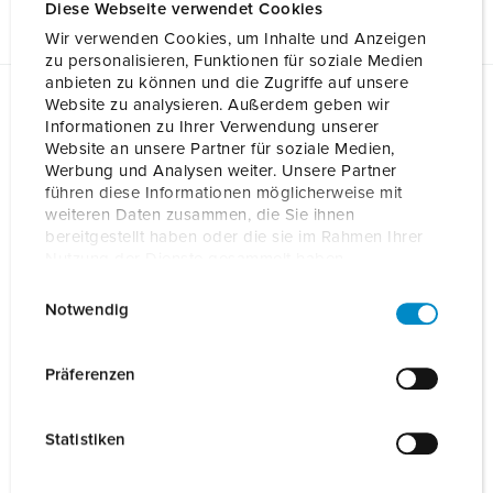
Diese Webseite verwendet Cookies
Wir verwenden Cookies, um Inhalte und Anzeigen
zu personalisieren, Funktionen für soziale Medien
anbieten zu können und die Zugriffe auf unsere
Website zu analysieren. Außerdem geben wir
Planungsdaten & Downloads
Informationen zu Ihrer Verwendung unserer
AMTRON® Professional 22 C2 1364202
Website an unsere Partner für soziale Medien,
Werbung und Analysen weiter. Unsere Partner
Betriebsanleitung
führen diese Informationen möglicherweise mit
AMTRON® Professional 22 C2 1364202
weiteren Daten zusammen, die Sie ihnen
ZIP, 11 MB
bereitgestellt haben oder die sie im Rahmen Ihrer
Nutzung der Dienste gesammelt haben.
Produktinfoblatt
AMTRON® Professional 22 C2 1364202
E
Datenschutzerklärung
Impressum
PDF, 1 MB
Notwendig
i
n
Konformitätserklärung
w
AMTRON® Professional 22 C2 1364202
Präferenzen
PDF, 42 KB
i
l
CAD-Daten STP
Statistiken
l
AMTRON® Professional 22 C2 1364202
ZIP, 3 MB
i