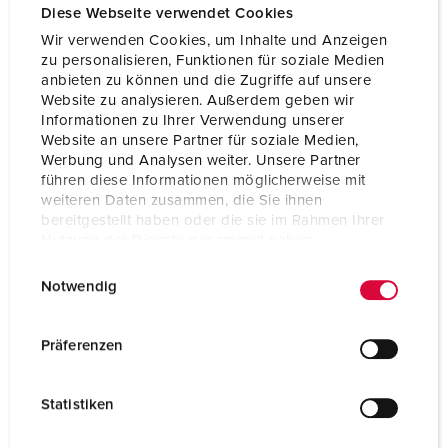
Diese Webseite verwendet Cookies
Wir verwenden Cookies, um Inhalte und Anzeigen
zu personalisieren, Funktionen für soziale Medien
anbieten zu können und die Zugriffe auf unsere
Website zu analysieren. Außerdem geben wir
Informationen zu Ihrer Verwendung unserer
Website an unsere Partner für soziale Medien,
Werbung und Analysen weiter. Unsere Partner
führen diese Informationen möglicherweise mit
weiteren Daten zusammen, die Sie ihnen
bereitgestellt haben oder die sie im Rahmen Ihrer
Nutzung der Dienste gesammelt haben.
E
Datenschutzerklärung
Impressum
Notwendig
i
Bestellnr. 930011
n
Gehäusematerial
Kunststoff
w
Präferenzen
i
Schutzart
IP44
l
Statistiken
CEE 16 A, 5 p, 400 V
1
l
i