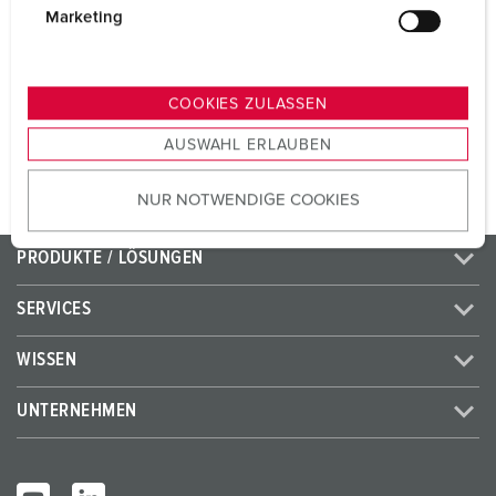
CEE 32 A, 5 p, 400 V
1
g
Marketing
u
SCHUKO®
3
n
g
COOKIES ZULASSEN
s
ZUM ARTIKEL
AUSWAHL ERLAUBEN
a
u
NUR NOTWENDIGE COOKIES
s
w
a
PRODUKTE / LÖSUNGEN
h
l
SERVICES
WISSEN
UNTERNEHMEN