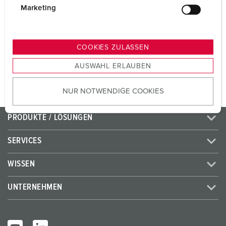
CEE 32 A, 5 p, 400 V
1
g
Marketing
u
SCHUKO®
2
n
g
COOKIES ZULASSEN
s
ZUM ARTIKEL
AUSWAHL ERLAUBEN
a
u
NUR NOTWENDIGE COOKIES
s
w
a
PRODUKTE / LÖSUNGEN
h
l
SERVICES
WISSEN
UNTERNEHMEN