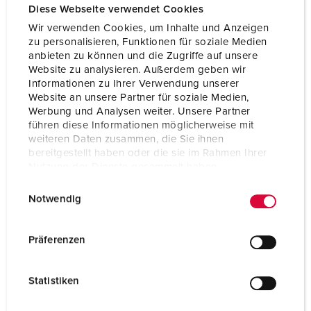
Diese Webseite verwendet Cookies
Wir verwenden Cookies, um Inhalte und Anzeigen
zu personalisieren, Funktionen für soziale Medien
anbieten zu können und die Zugriffe auf unsere
Website zu analysieren. Außerdem geben wir
Informationen zu Ihrer Verwendung unserer
Website an unsere Partner für soziale Medien,
Werbung und Analysen weiter. Unsere Partner
führen diese Informationen möglicherweise mit
weiteren Daten zusammen, die Sie ihnen
bereitgestellt haben oder die sie im Rahmen Ihrer
Nutzung der Dienste gesammelt haben.
E
Datenschutzerklärung
Impressum
Notwendig
i
Bestellnr. 930007
n
Gehäusematerial
Kunststoff
w
Präferenzen
i
Schutzart
IP44
l
Statistiken
CEE 16 A, 5 p, 400 V
1
l
i