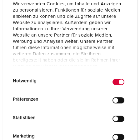
Wir verwenden Cookies, um Inhalte und Anzeigen
zu personalisieren, Funktionen für soziale Medien
anbieten zu können und die Zugriffe auf unsere
Website zu analysieren. Außerdem geben wir
Informationen zu Ihrer Verwendung unserer
Website an unsere Partner für soziale Medien,
Werbung und Analysen weiter. Unsere Partner
führen diese Informationen möglicherweise mit
weiteren Daten zusammen, die Sie ihnen
bereitgestellt haben oder die sie im Rahmen Ihrer
Nutzung der Dienste gesammelt haben.
E
Datenschutzerklärung
Impressum
Notwendig
i
n
Bestellnr. 920023
w
Präferenzen
ELDAS-Nr.: 834792269
i
Gehäusematerial
Kunststoff
l
Statistiken
l
Schutzart
IP44
i
g
CEE 32 A, 5 p, 400 V
2
Marketing