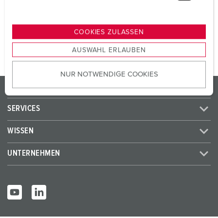
u
n
ZUM ARTIKEL
g
COOKIES ZULASSEN
s
AUSWAHL ERLAUBEN
a
u
NUR NOTWENDIGE COOKIES
s
PRODUKTE / LÖSUNGEN
w
a
SERVICES
h
l
WISSEN
UNTERNEHMEN