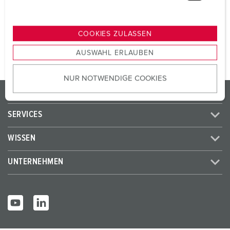
u
n
ZUM ARTIKEL
g
COOKIES ZULASSEN
s
AUSWAHL ERLAUBEN
a
u
NUR NOTWENDIGE COOKIES
s
PRODUKTE / LÖSUNGEN
w
a
SERVICES
h
l
WISSEN
UNTERNEHMEN