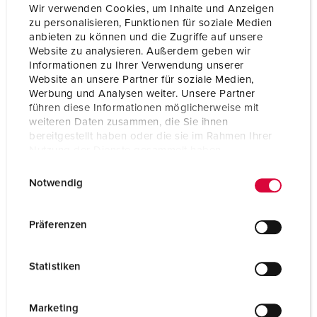
Wir verwenden Cookies, um Inhalte und Anzeigen
zu personalisieren, Funktionen für soziale Medien
anbieten zu können und die Zugriffe auf unsere
Website zu analysieren. Außerdem geben wir
Informationen zu Ihrer Verwendung unserer
Website an unsere Partner für soziale Medien,
Werbung und Analysen weiter. Unsere Partner
führen diese Informationen möglicherweise mit
weiteren Daten zusammen, die Sie ihnen
bereitgestellt haben oder die sie im Rahmen Ihrer
Nutzung der Dienste gesammelt haben.
E
Datenschutzerklärung
Impressum
Notwendig
i
n
Bestellnr. 920027
w
Präferenzen
ELDAS-Nr.: 834792439
i
Gehäusematerial
Kunststoff
l
Statistiken
l
Schutzart
IP44
i
g
CEE 16 A, 5 p, 400 V
4
Marketing