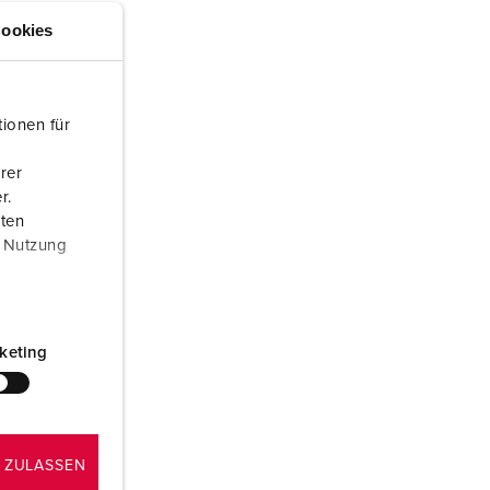
euerwehr und Katastrophenschutz
ookies
ür Kühlcontainer
kte
amping
ionen für
M
rer
r.
eranstaltungstechnik
aten
r Nutzung
keting
 ZULASSEN