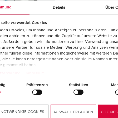
Steckvorrichtungen internationaler Standards
Videos
F
Details
Über C
mmung
Daten- / Netzwerktechnik
F
seite verwendet Cookies
Produkte mit erweiterten Ausführungen und Ergänzungsprodu
C
den Cookies, um Inhalte und Anzeigen zu personalisieren, Funkt
dien anbieten zu können und die Zugriffe auf unsere Website zu
Zubehör
T
en. Außerdem geben wir Informationen zu Ihrer Verwendung unse
ellnr. 920004
 unsere Partner für soziale Medien, Werbung und Analysen weite
V
sematerial
Kunststoff
tner führen diese Informationen möglicherweise mit weiteren D
die Sie ihnen bereitgestellt haben oder die sie im Rahmen Ihre
zart
IP44
te gesammelt haben.
6 A, 5 p, 400
1
tzerklärung
Impressum
dig
Präferenzen
Statistiken
Mar
KO®
2
ZUM ARTIKEL
 NOTWENDIGE COOKIES
AUSWAHL ERLAUBEN
COOKIES