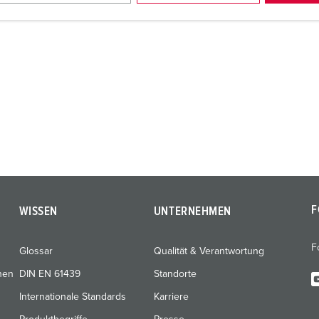
F
WISSEN
UNTERNEHMEN
F
Glossar
Qualität & Verantwortung
nen
DIN EN 61439
Standorte
Internationale Standards
Karriere