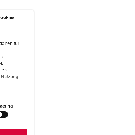
euerwehr und Katastrophenschutz
ür Kühlcontainer
ookies
kte
amping
M
ionen für
eranstaltungstechnik
rer
r.
aten
r Nutzung
keting