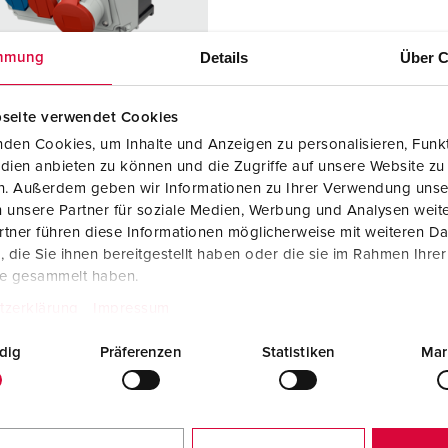
Steckvorrichtungen internationaler Standards
Videos
F
Daten- / Netzwerktechnik
F
Details
Über C
mmung
Produkte mit erweiterten Ausführungen und Ergänzungsprodu
C
seite verwendet Cookies
Zubehör
T
den Cookies, um Inhalte und Anzeigen zu personalisieren, Funkt
dien anbieten zu können und die Zugriffe auf unsere Website zu
llnr. 910223
V
en. Außerdem geben wir Informationen zu Ihrer Verwendung unse
S-Nr.: 834794099
 unsere Partner für soziale Medien, Werbung und Analysen weite
sematerial
Kunststoff
tner führen diese Informationen möglicherweise mit weiteren D
die Sie ihnen bereitgestellt haben oder die sie im Rahmen Ihre
zart
IP44
te gesammelt haben.
6 A, 5 p, 400
1
tzerklärung
Impressum
dig
Präferenzen
Statistiken
Mar
iz - Typ 23
1
iz - Typ 25
1