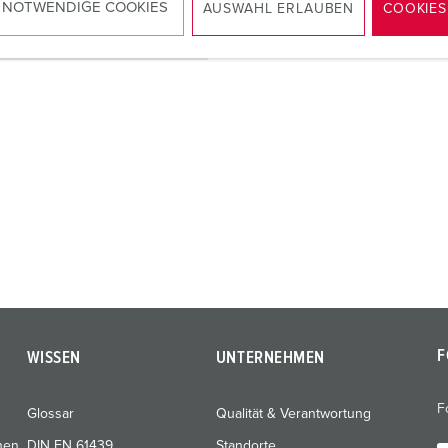
 NOTWENDIGE COOKIES
AUSWAHL ERLAUBEN
COOKIES
ZUM ARTIKEL
F
WISSEN
UNTERNEHMEN
F
Glossar
Qualität & Verantwortung
nen
DIN EN 61439
Standorte