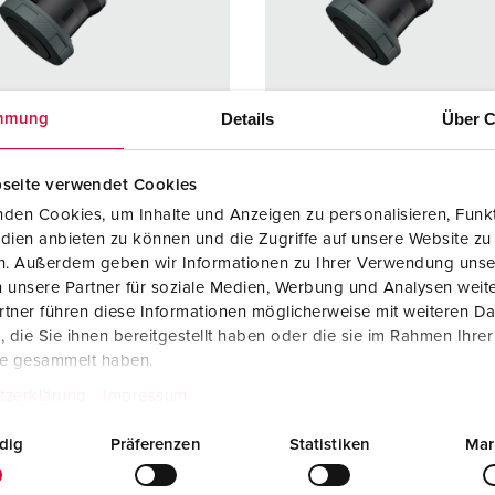
Steckvorrichtungen internationaler Standards
Videos
F
Daten- / Netzwerktechnik
F
Produkte mit erweiterten Ausführungen und Ergänzungsprodu
C
Details
Über C
mmung
Zubehör
T
seite verwendet Cookies
llnr. 14238P
Bestellnr. 14239P
V
den Cookies, um Inhalte und Anzeigen zu personalisieren, Funkt
zart
IP67
Schutzart
IP67
dien anbieten zu können und die Zugriffe auf unsere Website zu
re
125 A
Ampere
125 A
en. Außerdem geben wir Informationen zu Ihrer Verwendung unse
 unsere Partner für soziale Medien, Werbung und Analysen weite
4 p
Pole
5 p
tner führen diese Informationen möglicherweise mit weiteren D
die Sie ihnen bereitgestellt haben oder die sie im Rahmen Ihre
600 - 690 V
Volt
600 - 69
te gesammelt haben.
lusstechnik
Schraubkonta
Anschlusstechnik
Schraub
tzerklärung
Impressum
kt
kt
dig
Präferenzen
Statistiken
Mar
kt
hochwärmebe
Kontakt
X-CONT
ständige