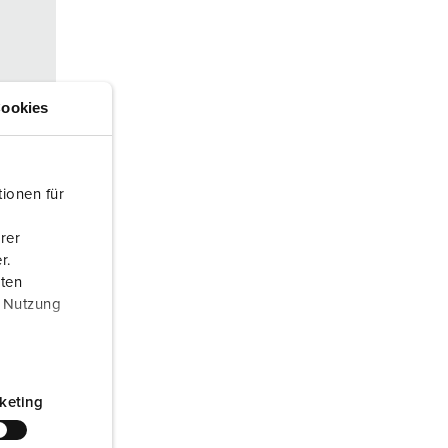
euerwehr und Katastrophenschutz
ür Kühlcontainer
kte
amping
ookies
M
eranstaltungstechnik
ionen für
rer
r.
aten
r Nutzung
0 V
konta
keting
ACT