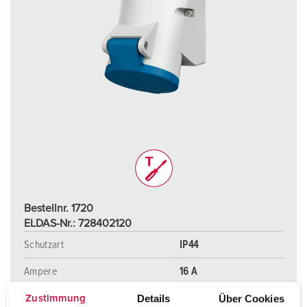
Bestellnr. 1720
ELDAS-Nr.: 728402120
Schutzart
IP44
Ampere
16 A
Pole
3 p
Details
Über Cookies
Zustimmung