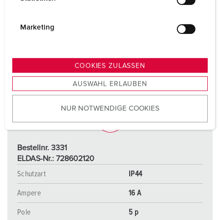
l
i
g
Marketing
u
n
g
COOKIES ZULASSEN
s
AUSWAHL ERLAUBEN
a
u
NUR NOTWENDIGE COOKIES
s
w
a
h
Bestellnr. 3331
l
ELDAS-Nr.: 728602120
Schutzart
IP44
Ampere
16 A
Pole
5 p