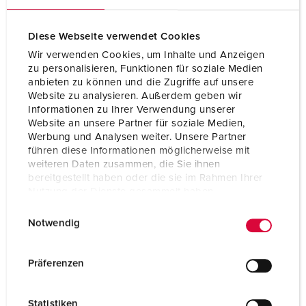
Volt
230 V
Diese Webseite verwendet Cookies
Anschlusstechnik
Schraubenlos -
Wir verwenden Cookies, um Inhalte und Anzeigen
TwinCONTACT
zu personalisieren, Funktionen für soziale Medien
anbieten zu können und die Zugriffe auf unsere
Kontakt
standard
Website zu analysieren. Außerdem geben wir
Informationen zu Ihrer Verwendung unserer
Website an unsere Partner für soziale Medien,
ZUM ARTIKEL
Werbung und Analysen weiter. Unsere Partner
führen diese Informationen möglicherweise mit
weiteren Daten zusammen, die Sie ihnen
bereitgestellt haben oder die sie im Rahmen Ihrer
Nutzung der Dienste gesammelt haben.
E
Datenschutzerklärung
Impressum
Notwendig
i
n
w
Präferenzen
i
l
Statistiken