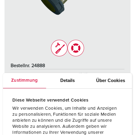
Bestellnr. 24888
Schutzart
IP67
Details
Über Cookies
Zustimmung
Ampere
63 A
Pole
5 p
Diese Webseite verwendet Cookies
Wir verwenden Cookies, um Inhalte und Anzeigen
Volt
50 - 500 V
zu personalisieren, Funktionen für soziale Medien
anbieten zu können und die Zugriffe auf unsere
Anschlusstechnik
Schraubkontakt
Website zu analysieren. Außerdem geben wir
Informationen zu Ihrer Verwendung unserer