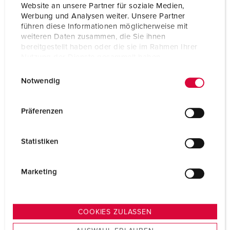
Website an unsere Partner für soziale Medien,
ZUM ARTIKEL
Werbung und Analysen weiter. Unsere Partner
führen diese Informationen möglicherweise mit
weiteren Daten zusammen, die Sie ihnen
bereitgestellt haben oder die sie im Rahmen Ihrer
Nutzung der Dienste gesammelt haben.
E
Datenschutzerklärung
Impressum
Notwendig
i
n
w
Präferenzen
i
l
Statistiken
l
i
g
Marketing
u
n
g
COOKIES ZULASSEN
s