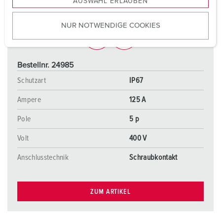
AUSWAHL ERLAUBEN
a
u
NUR NOTWENDIGE COOKIES
s
w
a
h
Bestellnr. 24985
l
Schutzart
IP67
Ampere
125 A
Pole
5 p
Volt
400 V
Anschlusstechnik
Schraubkontakt
ZUM ARTIKEL