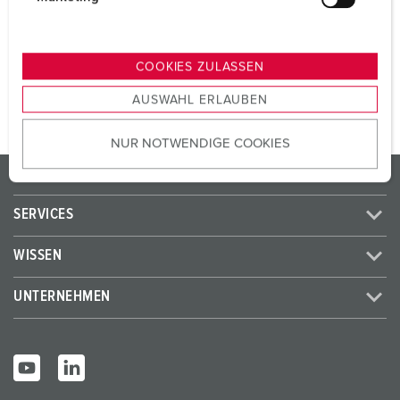
SCHUKO®
1
u
n
g
ZUM ARTIKEL
COOKIES ZULASSEN
s
AUSWAHL ERLAUBEN
a
u
NUR NOTWENDIGE COOKIES
s
w
PRODUKTE / LÖSUNGEN
a
h
SERVICES
l
WISSEN
UNTERNEHMEN