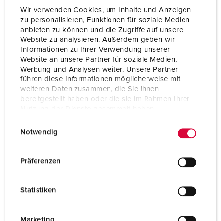
Wir verwenden Cookies, um Inhalte und Anzeigen
zu personalisieren, Funktionen für soziale Medien
anbieten zu können und die Zugriffe auf unsere
Website zu analysieren. Außerdem geben wir
Informationen zu Ihrer Verwendung unserer
Website an unsere Partner für soziale Medien,
Werbung und Analysen weiter. Unsere Partner
führen diese Informationen möglicherweise mit
weiteren Daten zusammen, die Sie ihnen
bereitgestellt haben oder die sie im Rahmen Ihrer
Nutzung der Dienste gesammelt haben.
E
Datenschutzerklärung
Impressum
Notwendig
i
n
Bestellnr. 1649
w
Präferenzen
Gehäusematerial
Kunststoff
i
l
Schutzart
IP44
Statistiken
l
CEE 16 A, 5 p, 400 V
1
i
g
Marketing