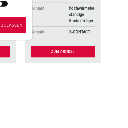
räger
Kontakt
hochwärmebe
lte
ständige
e
Kontaktträger
 ZULASSEN
ACT
Kontakt
X-CONTACT
ZUM ARTIKEL