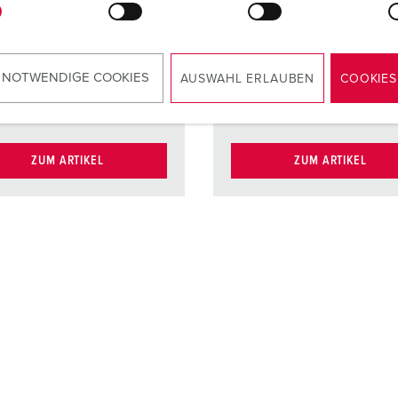
kt
hochwärmebe
Kontaktt
ständige
Kontaktträger
Kontakt
vernicke
Kontakt
 NOTWENDIGE COOKIES
kt
vernickelte
AUSWAHL ERLAUBEN
COOKIES
Kontakte
Kontakt
X-CONT
ZUM ARTIKEL
ZUM ARTIKEL