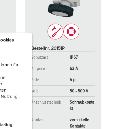
euerwehr und Katastrophenschutz
ür Kühlcontainer
kte
amping
ookies
M
Bestellnr. 20151P
eranstaltungstechnik
Schutzart
IP67
ionen für
Ampere
63 A
rer
Pole
5 p
r.
aten
 V
Volt
50 - 500 V
r Nutzung
konta
Anschlusstechnik
Schraubkonta
kt
rmebe
Kontakt
vernickelte
keting
Kontakte