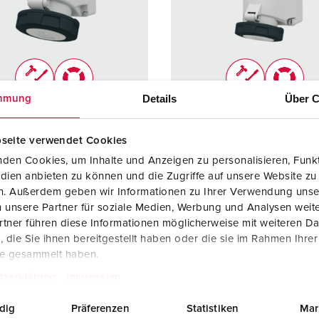
Steckvorrichtungen internationaler Standards
Videos
F
Daten- / Netzwerktechnik
F
Produkte mit erweiterten Ausführungen und Ergänzungsprodu
C
Details
Über C
mmung
Zubehör
T
llnr. 20151
Bestellnr. 20152
V
seite verwendet Cookies
zart
IP67
Schutzart
IP67
den Cookies, um Inhalte und Anzeigen zu personalisieren, Funkt
re
63 A
Ampere
125 A
dien anbieten zu können und die Zugriffe auf unsere Website zu
en. Außerdem geben wir Informationen zu Ihrer Verwendung unse
5 p
Pole
5 p
 unsere Partner für soziale Medien, Werbung und Analysen weite
tner führen diese Informationen möglicherweise mit weiteren D
50 - 500 V
Volt
50 - 500
die Sie ihnen bereitgestellt haben oder die sie im Rahmen Ihre
lusstechnik
Schraubkonta
Anschlusstechnik
Schraub
te gesammelt haben.
kt
kt
tzerklärung
Impressum
kt
X-CONTACT
Kontakt
hochwä
dig
Präferenzen
Statistiken
Mar
ständige