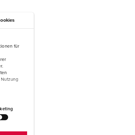
euerwehr und Katastrophenschutz
ür Kühlcontainer
ookies
kte
amping
M
ionen für
eranstaltungstechnik
rer
r.
aten
r Nutzung
keting