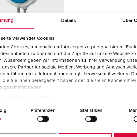
Steckvorrichtungen internationaler Standards
Videos
F
Daten- / Netzwerktechnik
F
Details
Über C
mmung
Produkte mit erweiterten Ausführungen und Ergänzungsprodu
C
seite verwendet Cookies
Zubehör
T
den Cookies, um Inhalte und Anzeigen zu personalisieren, Funkt
llnr. 17038
dien anbieten zu können und die Zugriffe auf unsere Website zu
V
en. Außerdem geben wir Informationen zu Ihrer Verwendung unse
zart
IP68
 unsere Partner für soziale Medien, Werbung und Analysen weite
re
16 A
tner führen diese Informationen möglicherweise mit weiteren D
die Sie ihnen bereitgestellt haben oder die sie im Rahmen Ihre
2 p+PE
te gesammelt haben.
230 V
tzerklärung
Impressum
lusstechnik
Schraubkonta
dig
Präferenzen
Statistiken
Mar
kt
kt
standard