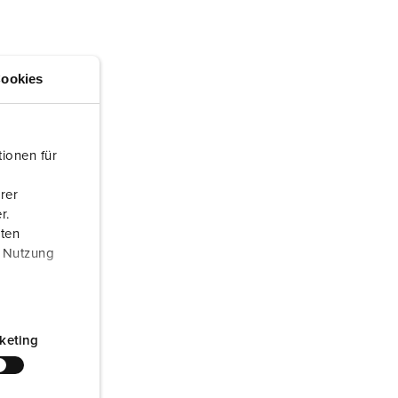
euerwehr und Katastrophenschutz
ür Kühlcontainer
ookies
kte
amping
M
ionen für
eranstaltungstechnik
rer
r.
aten
r Nutzung
keting