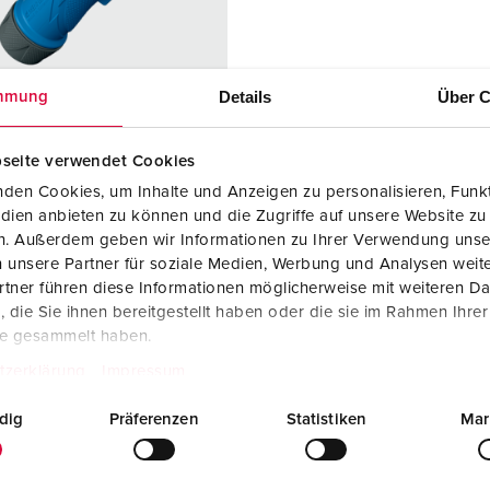
Steckvorrichtungen internationaler Standards
Videos
F
Daten- / Netzwerktechnik
F
Details
Über C
mmung
Produkte mit erweiterten Ausführungen und Ergänzungsprodu
C
Zubehör
T
seite verwendet Cookies
llnr. 13521
den Cookies, um Inhalte und Anzeigen zu personalisieren, Funkt
V
S-Nr.: 778602050
dien anbieten zu können und die Zugriffe auf unsere Website zu
en. Außerdem geben wir Informationen zu Ihrer Verwendung unse
zart
IP54
 unsere Partner für soziale Medien, Werbung und Analysen weite
re
16 A
tner führen diese Informationen möglicherweise mit weiteren D
die Sie ihnen bereitgestellt haben oder die sie im Rahmen Ihre
3 p
te gesammelt haben.
230 V
tzerklärung
Impressum
lusstechnik
Schneidklem
dig
Präferenzen
Statistiken
Mar
men -
SafeCONTACT