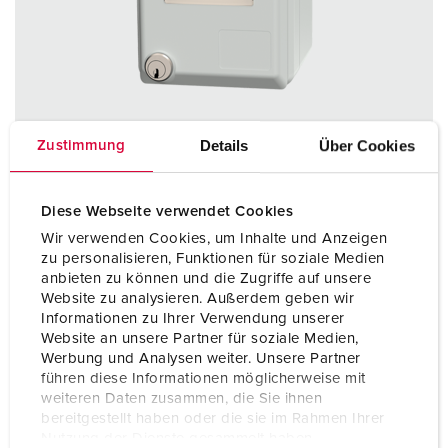
Details
Über Cookies
Zustimmung
Diese Webseite verwendet Cookies
Wir verwenden Cookies, um Inhalte und Anzeigen
Bestellnr. 4350
zu personalisieren, Funktionen für soziale Medien
anbieten zu können und die Zugriffe auf unsere
als Aufputzsteckdose, zur Aufnahme von RJ 45-
Website zu analysieren. Außerdem geben wir
Anschlussdosen, 2 Schlüssel
Informationen zu Ihrer Verwendung unserer
Website an unsere Partner für soziale Medien,
ZUM ARTIKEL
Werbung und Analysen weiter. Unsere Partner
führen diese Informationen möglicherweise mit
weiteren Daten zusammen, die Sie ihnen
bereitgestellt haben oder die sie im Rahmen Ihrer
Nutzung der Dienste gesammelt haben.