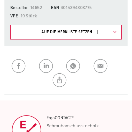
Bestellnr.
14652
EAN
4015394308775
VPE
10 Stück
AUF DIE MERKLISTE SETZEN
Unsere Produkte können Sie im Bereich
Merkliste/Warenkorb in verschiedenen Listen verwalten.
Meine Liste
(0)
HINZUFÜGEN
NEUE LISTE ERSTELLEN
ErgoCONTACT®
Schraubanschlusstechnik