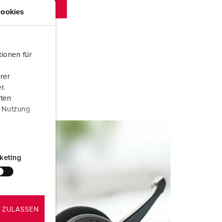
ookies
ionen für
rer
r.
aten
r Nutzung
keting
 ZULASSEN