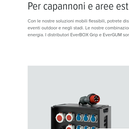
PRCD-S | Protezione mobile delle persone
Settore minerario
Standard internazionali
Posizioni
Per capannoni e aree es
Combinazione di prese
Applicazioni industriali
SCHUKO®
Con le nostre soluzioni mobili flessibili, potrete dis
X-CONTACT
Fiere e centri espositivi
Bassa tensione
eventi outdoor e negli stadi. Le nostre combinazio
energia. I distributori EverBOX Grip e EverGUM sono
Ferrovie e società di trasporto
Cantiere navale