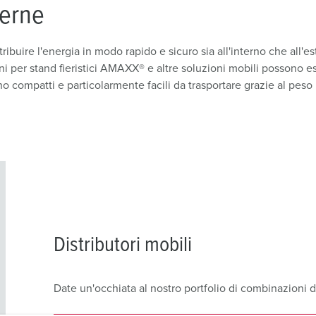
Prese SCHUKO® e prese con contatto di terra
Videos
V
terne
Tecnologia dati / rete
P
tribuire l'energia in modo rapido e sicuro sia all'interno che all'es
ni per stand fieristici AMAXX® e altre soluzioni mobili possono 
Esecuzioni speciali
D
 compatti e particolarmente facili da trasportare grazie al peso 
Prodotti complementari
S
S
Distributori mobili
Date un'occhiata al nostro portfolio di combinazioni di 