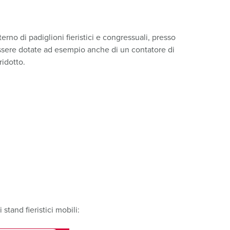
igili del fuoco e protezione civile
er container refrigerati
terno di padiglioni fieristici e congressuali, presso
essere dotate ad esempio anche di un contatore di
a campeggio
ridotto.
pine e prese per militare
trumetazione tecnica per eventi
stand fieristici mobili: