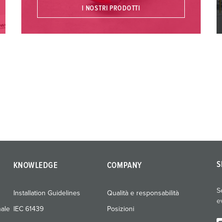
I NOSTRI PRODOTTI
S
KNOWLEDGE
COMPANY
S
Installation Guidelines
Qualità e responsabilità
e
nale
IEC 61439
Posizioni