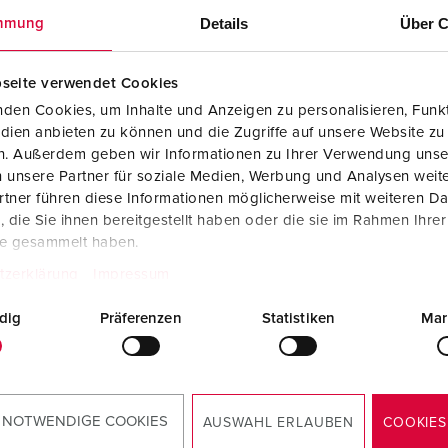
DISTRIBUTORI MOBILI
Details
Über C
mmung
seite verwendet Cookies
den Cookies, um Inhalte und Anzeigen zu personalisieren, Funkt
dien anbieten zu können und die Zugriffe auf unsere Website zu
en. Außerdem geben wir Informationen zu Ihrer Verwendung unse
 unsere Partner für soziale Medien, Werbung und Analysen weite
tner führen diese Informationen möglicherweise mit weiteren D
die Sie ihnen bereitgestellt haben oder die sie im Rahmen Ihre
te gesammelt haben.
tzerklärung
Impressum
dig
Präferenzen
Statistiken
Mar
oluzioni? Siamo qui per voi. Mettetevi in contatto con
 NOTWENDIGE COOKIES
AUSWAHL ERLAUBEN
COOKIES