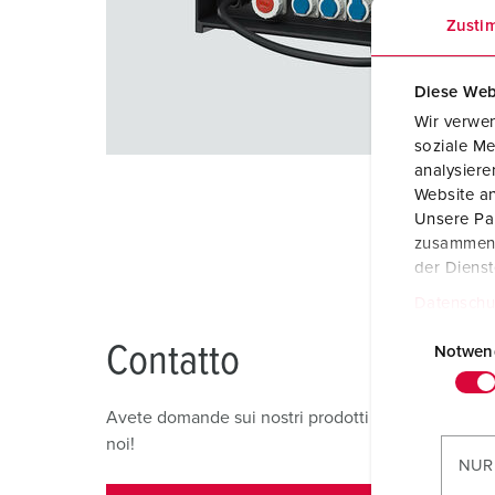
Zusti
Diese Web
Wir verwen
soziale Me
analysier
Website an
Unsere Par
zusammen, 
der Diens
Datenschu
E
Contatto
i
Notwen
n
w
Avete domande sui nostri prodotti e sulle nostre s
i
noi!
l
NUR
l