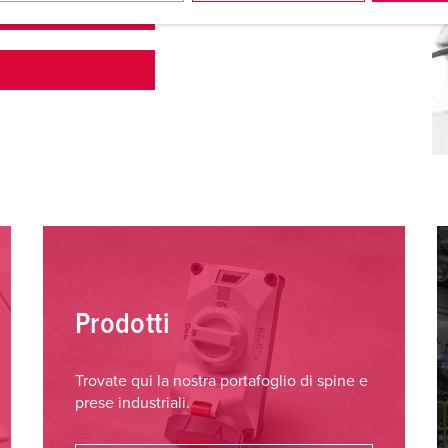
O
Prodotti
Trovate qui la nostra portafoglio di spine e
prese industriali.