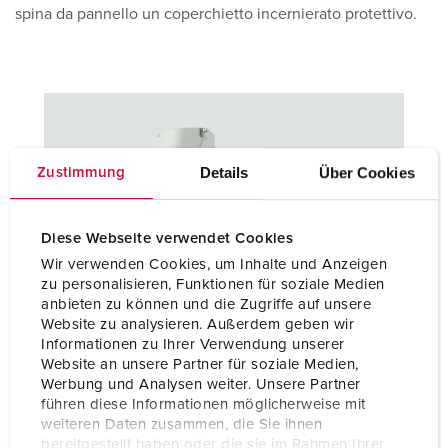
spina da pannello un coperchietto incernierato protettivo.
Details
Über Cookies
Zustimmung
Diese Webseite verwendet Cookies
Wir verwenden Cookies, um Inhalte und Anzeigen
zu personalisieren, Funktionen für soziale Medien
Prese
anbieten zu können und die Zugriffe auf unsere
Website zu analysieren. Außerdem geben wir
Offriamo diverse prese a parete e in superficie per una
Informationen zu Ihrer Verwendung unserer
distribuzione sicura e affidabile dell'energia elettrica sulle
Website an unsere Partner für soziale Medien,
navi. Potete trovare le soluzioni giuste nelle pagine dei
Werbung und Analysen weiter. Unsere Partner
prodotti corrispondenti:
führen diese Informationen möglicherweise mit
weiteren Daten zusammen, die Sie ihnen
bereitgestellt haben oder die sie im Rahmen Ihrer