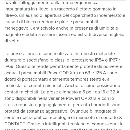
a
navali: l'alloggiamento dalla forma ergonomica,
h
impugnatura in rilievo, un raccordo filettato gommato in
rilievo, un ausilio di apertura del coperchietto incernierato e
l
cursori di blocco rendono spine e prese mobili
maneggevoli, antiscivolo anche in presenza di umidità e
bagnato e adatti a essere inseriti ed estratti diverse migliaia
di volte.
Le prese a innesto sono realizzate in robusto materiale
duraturo e soddisfano le classi di protezione IP54 o IP67 /
IP69. Questo le rende perfettamente protette da polvere e
acqua. I prese mobili PowerTOP Xtra da 63 e 125 A sono
dotati di portacontatti altamente termoresistenti e, a
richiesta, di contatti nichelati. Anche le spine possiedono
contatti nichelati. Le prese a innesto a 5 poli da 16 e 32 A
sono disponibili nella variante PowerTOP Xtra R con lo
stesso robusto equipaggiamento, pertanto i prodotti sono
protetti da sostanze aggressive. Ovunque è integrata di
serie la nostra pratica tecnologia di manicotti di contatto X-
CONTACT. Grazie a intelligenti tecniche di connessione, le