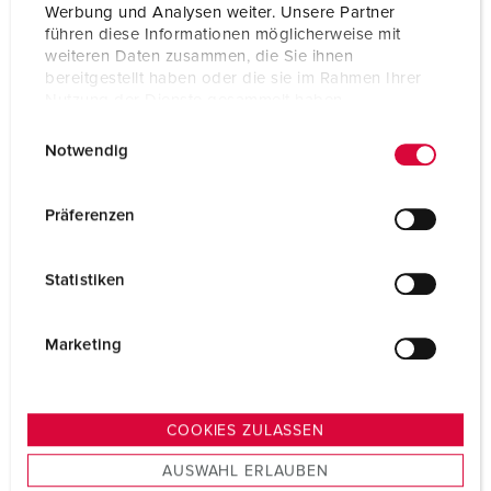
Werbung und Analysen weiter. Unsere Partner
führen diese Informationen möglicherweise mit
weiteren Daten zusammen, die Sie ihnen
bereitgestellt haben oder die sie im Rahmen Ihrer
Nutzung der Dienste gesammelt haben.
E
Datenschutzerklärung
Impressum
Notwendig
i
n
w
Präferenzen
i
l
Statistiken
l
i
g
Marketing
u
n
g
COOKIES ZULASSEN
s
AUSWAHL ERLAUBEN
a