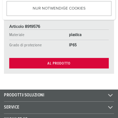
u
NUR NOTWENDIGE COOKIES
s
w
a
Articolo 8919576
h
l
Materiale
plastica
Grado di protezione
IP65
AL PRODOTTO
PRODOTTI/SOLUZIONI
SERVICE