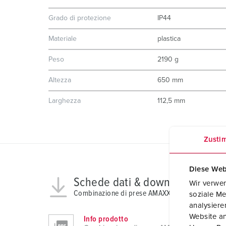
Grado di protezione
IP44
Materiale
plastica
Peso
2190 g
Altezza
650 mm
Larghezza
112,5 mm
Zusti
Diese Web
Schede dati & download
Wir verwen
Combinazione di prese AMAXX® s 960005
soziale Me
analysier
Website an
Info prodotto