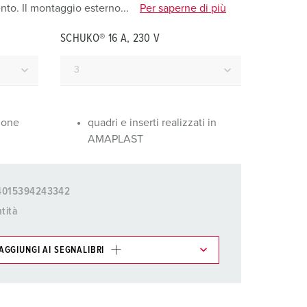
igili del fuoco e protezione civile
nto. Il montaggio esterno...
Per saperne di più
er container refrigerati
SCHUKO® 16 A, 230 V
a campeggio
pine e prese per militare
zione
quadri e inserti realizzati in
trumetazione tecnica per eventi
AMAPLAST
4015394243342
tità
AGGIUNGI AI SEGNALIBRI
ti possono essere gestiti in diverse liste.
AGGIUNGI