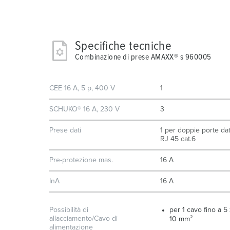
Specifiche tecniche
Combinazione di prese AMAXX® s 960005
CEE 16 A, 5 p, 400 V
1
SCHUKO® 16 A, 230 V
3
Prese dati
1 per doppie porte da
RJ 45 cat.6
Pre-protezione mas.
16 A
InA
16 A
Possibilità di
per 1 cavo fino a 5
allacciamento/Cavo di
10 mm²
alimentazione