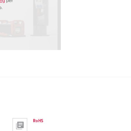
ing
per
o.
RoHS