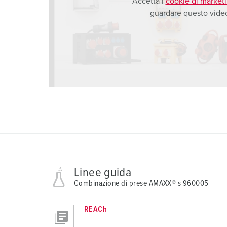
Accetta i
cookie di market
s
guardare questo vide
w
a
h
l
Linee guida
Combinazione di prese AMAXX® s 960005
REACh