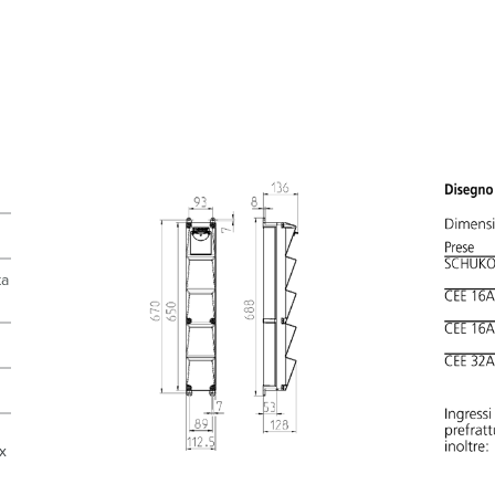
ta
 x