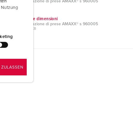
aten
Combinazione di prese AMAXX® s 960005
ZIP, 14 MB
r Nutzung
Disegni e dimensioni
Combinazione di prese AMAXX® s 960005
PNG, 98 KB
keting
 ZULASSEN