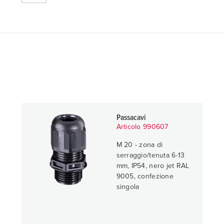
Passacavi
Articolo 990607
M 20 - zona di
serraggio/tenuta 6-13
mm, IP54, nero jet RAL
9005, confezione
singola