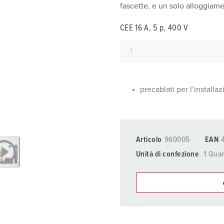
Prese SCHUKO® e prese con contatto di terra
Videos
V
fascette, e un solo alloggiame
Tecnologia dati / rete
P
CEE 16 A, 5 p, 400 V
Esecuzioni speciali
D
Prodotti complementari
S
precablati per l’installa
S
Articolo
960005
EAN
Unità di confezione
1 Quan
I nostri prodot
La mia lista
(0)