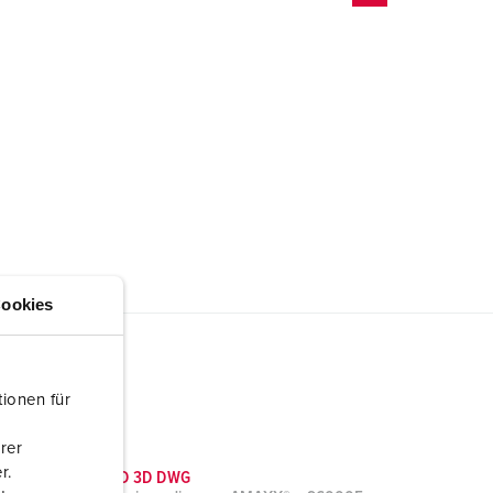
ookies
ionen für
rer
r.
Dati CAD 3D DWG