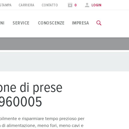
STAMPA
CARRIERA
CONTATTO
0
LOGIN
ONI
SERVICE
CONOSCENZE
IMPRESA
pplicazioni specifiche
orso di formazione
iere
utte le informazioni sui nostri corsi di formazione e sulle visit
ndustria alimentare
ate internazionali
olico
AI CORSI DI FORMAZIONE
ne di prese
utomotive
 960005
entri logistici
lmente e risparmiare tempo prezioso per
entri dati
a di alimentazione, meno fori, meno cavi e