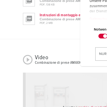
Unsere Par
Combinazione di prese AMAXX® s 960005
PDF, 138 KB
zusammen, 
der Diens
Instruzioni di montaggio e d'uso
Datenschu
Combinazione di prese AMAXX® s 960005
PDF, 2 MB
E
i
Notwen
n
w
i
l
NUR
Video
l
Combinazione di prese AMAXX® s 960005
i
g
u
n
g
s
a
u