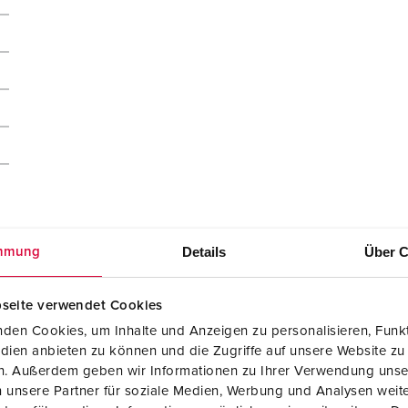
Details
Über C
mmung
seite verwendet Cookies
den Cookies, um Inhalte und Anzeigen zu personalisieren, Funkt
dien anbieten zu können und die Zugriffe auf unsere Website zu
en. Außerdem geben wir Informationen zu Ihrer Verwendung unse
 unsere Partner für soziale Medien, Werbung und Analysen weite
Dati CAD STP