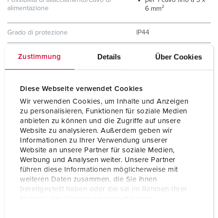
Possibilità di allacciamento/Cavo di
per 1 cavo fino a 5 x
alimentazione
6 mm²
Grado di protezione
IP44
Materiale
plastica
Details
Über Cookies
Zustimmung
Peso
850 g
Diese Webseite verwendet Cookies
Wir verwenden Cookies, um Inhalte und Anzeigen
zu personalisieren, Funktionen für soziale Medien
anbieten zu können und die Zugriffe auf unsere
Website zu analysieren. Außerdem geben wir
Informationen zu Ihrer Verwendung unserer
Website an unsere Partner für soziale Medien,
Werbung und Analysen weiter. Unsere Partner
führen diese Informationen möglicherweise mit
weiteren Daten zusammen, die Sie ihnen
bereitgestellt haben oder die sie im Rahmen Ihrer
Nutzung der Dienste gesammelt haben.
E
Datenschutzerklärung
Impressum