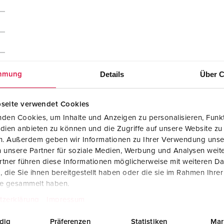
Details
Über C
mmung
seite verwendet Cookies
den Cookies, um Inhalte und Anzeigen zu personalisieren, Funkt
dien anbieten zu können und die Zugriffe auf unsere Website zu
en. Außerdem geben wir Informationen zu Ihrer Verwendung unse
 unsere Partner für soziale Medien, Werbung und Analysen weite
tner führen diese Informationen möglicherweise mit weiteren D
die Sie ihnen bereitgestellt haben oder die sie im Rahmen Ihre
te gesammelt haben.
Dichiarazione di conformità del fabbricante
Presa da parete DUO 5603505G
tzerklärung
Impressum
PDF, 211 KB
dig
Präferenzen
Statistiken
Mar