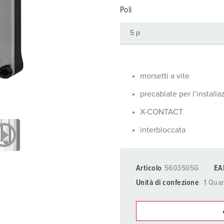
Prese SCHUKO® e prese con contatto di terra
Videos
V
Poli
Tecnologia dati / rete
P
Esecuzioni speciali
D
Prodotti complementari
S
morsetti a vite
S
precablate per l‘installa
X-CONTACT
interbloccata
Articolo
5603505G
EA
Unità di confezione
1 Quan