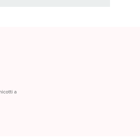
ti possono essere gestiti in diverse liste.
AGGIUNGI
CREA NUOVA LISTA
icotti a