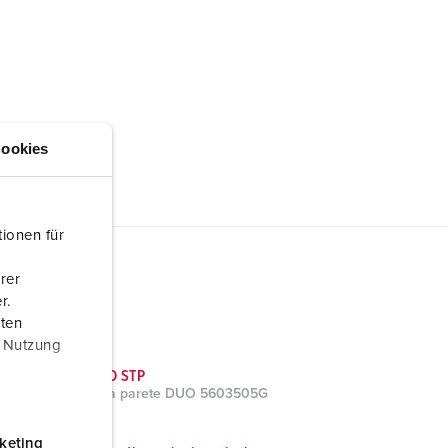
ookies
ionen für
rer
r.
aten
r Nutzung
Dati CAD STP
Presa da parete DUO 5603505G
ZIP, 3 MB
keting