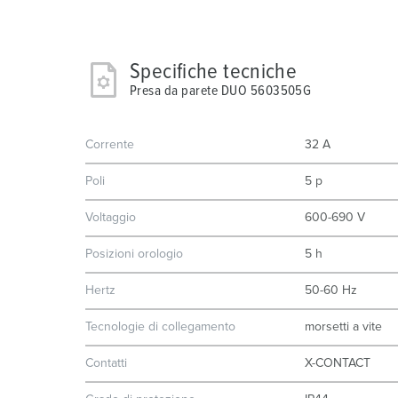
Specifiche tecniche
Presa da parete DUO 5603505G
Corrente
32 A
Poli
5 p
Voltaggio
600-690 V
Posizioni orologio
5 h
Hertz
50-60 Hz
Tecnologie di collegamento
morsetti a vite
Contatti
X-CONTACT