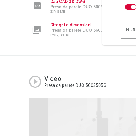
Dati CAD 3D DWG
n
Presa da parete DUO 5603505G
ZIP, 8 MB
w
i
Disegni e dimensioni
l
NUR
Presa da parete DUO 5603505G
l
PNG, 310 KB
i
g
u
n
g
Video
s
Presa da parete DUO 5603505G
a
u
s
w
a
h
l