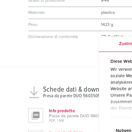
Grado di protezione
IP44
Materiale
plastica
Peso
1423 g
Dichiarazione di conformità
CB Zertifikat
VDE
Zusti
Diese Web
Wir verwen
soziale Me
analysier
Schede dati & download
Website an
Unsere Par
Presa da parete DUO 5603505G
zusammen, 
der Diens
Info prodotto
Presa da parete DUO 5603505G
Datenschu
PDF, 1 MB
E
i
Notwen