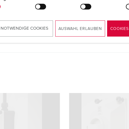
Instruzioni di montaggio e d'uso
Presa da parete DUO 5603505G
PDF, 4 MB
 NOTWENDIGE COOKIES
AUSWAHL ERLAUBEN
COOKIES