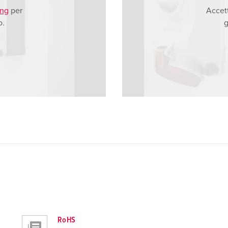
ing
per
Accet
o.
g
RoHS