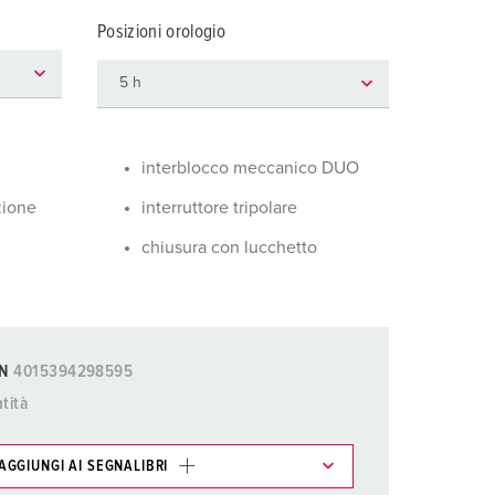
igili del fuoco e protezione civile
Posizioni orologio
er container refrigerati
a campeggio
pine e prese per militare
interblocco meccanico DUO
trumetazione tecnica per eventi
zione
interruttore tripolare
chiusura con lucchetto
N
4015394298595
tità
AGGIUNGI AI SEGNALIBRI