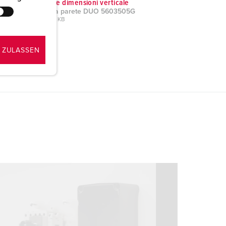
Disegni e dimensioni verticale
Presa da parete DUO 5603505G
PNG, 294 KB
 ZULASSEN