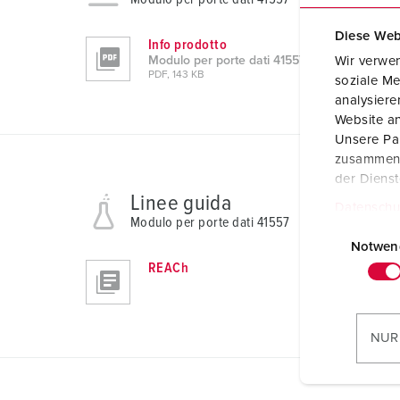
Diese Web
Info prodotto
Wir verwen
Modulo per porte dati 41557
PDF, 143 KB
soziale Me
analysier
Website an
Unsere Par
zusammen, 
der Diens
Linee guida
Datenschu
Modulo per porte dati 41557
E
i
Notwen
REACh
n
w
i
l
NUR
l
i
g