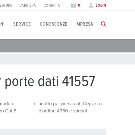
STAMPA
CARRIERA
CONTATTO
0
LOGIN
ONI
SERVICE
CONOSCENZE
IMPRESA
pplicazioni specifiche
orso di formazione
iere
utte le informazioni sui nostri corsi di formazione e sulle visit
ndustria alimentare
ate internazionali
 porte dati 41557
olico
AI CORSI DI FORMAZIONE
utomotive
modulo
adatto per presa dati Cepex, n.
po Cat.6
d'ordine 4360 e varianti
entri logistici
entri dati