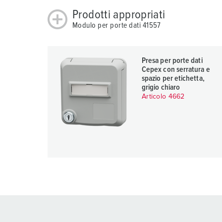
u
Prodotti appropriati
n
Modulo per porte dati 41557
g
s
a
Presa per porte dati
Cepex con serratura e
u
spazio per etichetta,
s
grigio chiaro
w
Articolo 4662
a
h
l