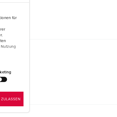
ionen für
rer
r.
aten
r Nutzung
keting
 ZULASSEN