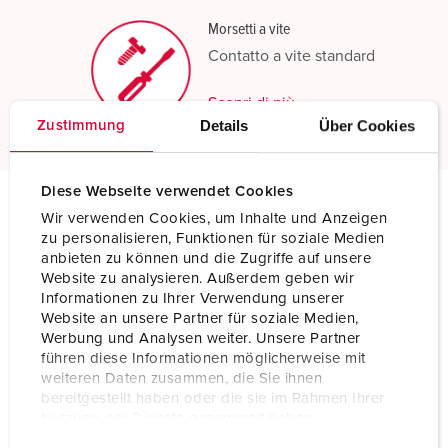
Morsetti a vite
Contatto a vite standard
Scopri di più
Details
Über Cookies
Zustimmung
Diese Webseite verwendet Cookies
Wir verwenden Cookies, um Inhalte und Anzeigen
Specifiche tecniche
zu personalisieren, Funktionen für soziale Medien
Spina da parete 332
anbieten zu können und die Zugriffe auf unsere
Website zu analysieren. Außerdem geben wir
Informationen zu Ihrer Verwendung unserer
Corrente
16 A
Website an unsere Partner für soziale Medien,
Werbung und Analysen weiter. Unsere Partner
Poli
3 p
führen diese Informationen möglicherweise mit
weiteren Daten zusammen, die Sie ihnen
Voltaggio
230 V
bereitgestellt haben oder die sie im Rahmen Ihrer
Nutzung der Dienste gesammelt haben.
Posizioni orologio
6 h