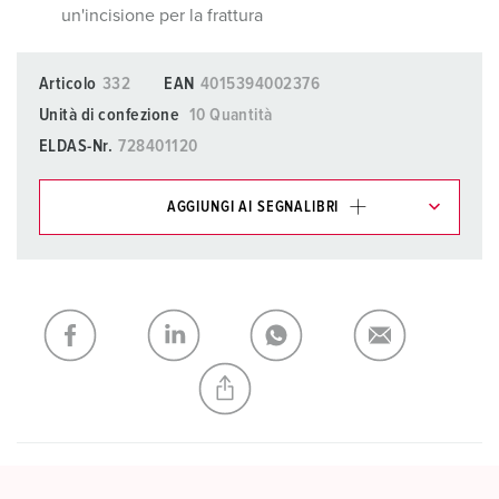
un'incisione per la frattura
Articolo
332
EAN
4015394002376
Unità di confezione
10 Quantità
ELDAS-Nr.
728401120
AGGIUNGI AI SEGNALIBRI
I nostri prodotti possono essere gestiti in diverse liste.
La mia lista
(0)
AGGIUNGI
CREA NUOVA LISTA