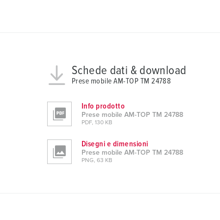
u
n
g
s
a
u
Schede dati & download
s
Prese mobile AM-TOP TM 24788
w
a
Info prodotto
h
Prese mobile AM-TOP TM 24788
l
PDF, 130 KB
Disegni e dimensioni
Prese mobile AM-TOP TM 24788
PNG, 63 KB