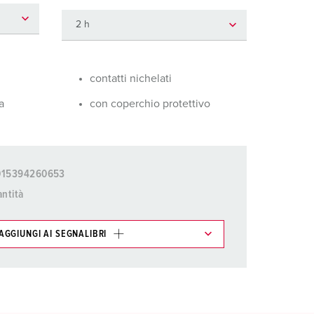
igili del fuoco e protezione civile
er container refrigerati
a campeggio
contatti nichelati
pine e prese per militare
a
con coperchio protettivo
trumetazione tecnica per eventi
015394260653
ntità
AGGIUNGI AI SEGNALIBRI
ti possono essere gestiti in diverse liste.
AGGIUNGI