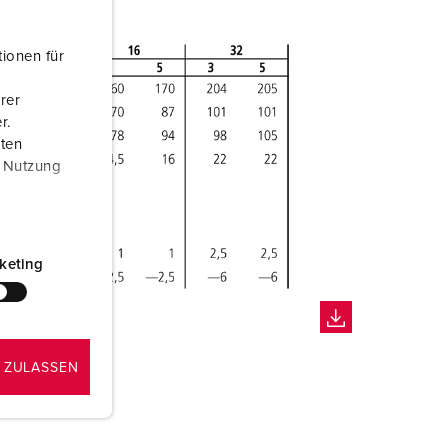
ionen für
rer
r.
aten
r Nutzung
keting
 ZULASSEN