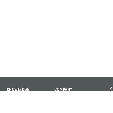
S
KNOWLEDGE
COMPANY
S
Installation Guidelines
Qualità e responsabilità
e
nale
IEC 61439
Posizioni