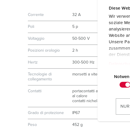
Diese Web
Corrente
32 A
Wir verwen
soziale Me
Poli
5 p
analysier
Website an
Voltaggio
50-500 V
Unsere Par
zusammen, 
Posizioni orologio
2 h
der Diens
Hertz
300-500 Hz
Datenschu
E
Tecnologie di
morsetti a vite
i
Notwen
collegamento
n
w
Contatti
portacontatti altamente resistent
al calore
i
contatti nichelati
l
NUR
l
Grado di protezione
IP67
i
Peso
452 g
g