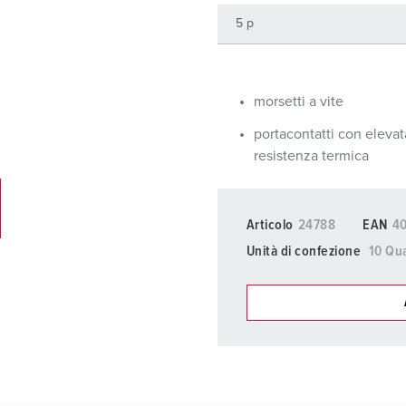
Prese SCHUKO® e prese con contatto di terra
Videos
V
Tecnologia dati / rete
P
Esecuzioni speciali
D
morsetti a vite
Prodotti complementari
S
portacontatti con elevat
resistenza termica
S
Articolo
24788
EAN
4
Unità di confezione
10 Qua
I nostri prodot
La mia lista
(0)