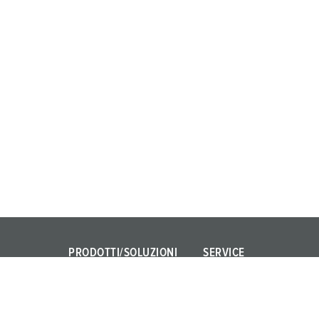
PRODOTTI/SOLUZIONI
SERVICE
Power Your Business!
FAQ
PowerTOP Xtra
Persona di contatto nazio