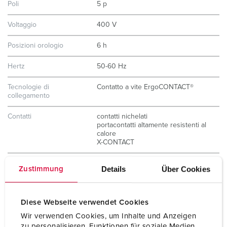
Poli
5 p
Voltaggio
400 V
Posizioni orologio
6 h
Hertz
50-60 Hz
Tecnologie di
Contatto a vite ErgoCONTACT®
collegamento
Contatti
contatti nichelati
portacontatti altamente resistenti al
calore
X-CONTACT
Grado di protezione
IP67 / IP69
Details
Über Cookies
Zustimmung
Peso
510 g
Diese Webseite verwendet Cookies
Dichiarazione di
CB Zertifikat
conformità
VDE
Wir verwenden Cookies, um Inhalte und Anzeigen
CQC
zu personalisieren, Funktionen für soziale Medien