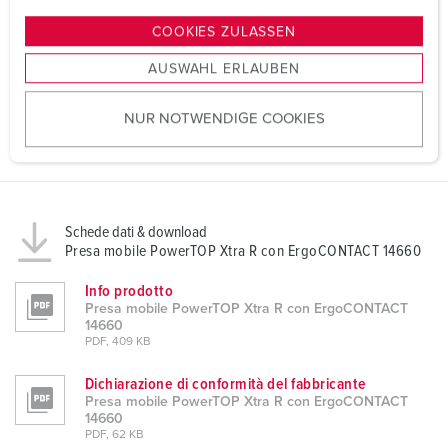
n
g
COOKIES ZULASSEN
s
AUSWAHL ERLAUBEN
a
u
NUR NOTWENDIGE COOKIES
s
w
a
h
l
Schede dati & download
Presa mobile PowerTOP Xtra R con ErgoCONTACT 14660
Info prodotto
Presa mobile PowerTOP Xtra R con ErgoCONTACT
14660
PDF, 409 KB
Dichiarazione di conformità del fabbricante
Presa mobile PowerTOP Xtra R con ErgoCONTACT
14660
PDF, 62 KB