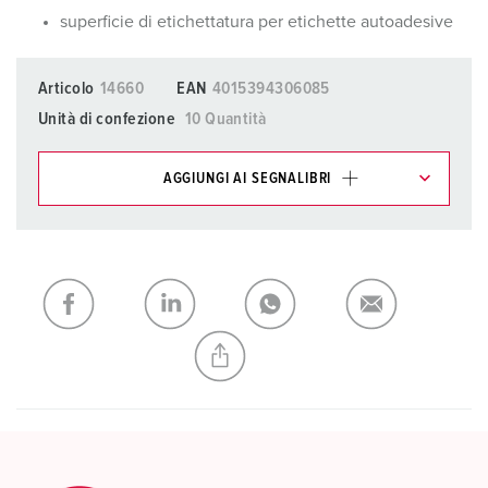
superficie di etichettatura per etichette autoadesive
Articolo
14660
EAN
4015394306085
Unità di confezione
10 Quantità
AGGIUNGI AI SEGNALIBRI
I nostri prodotti possono essere gestiti in diverse liste.
La mia lista
(0)
AGGIUNGI
CREA NUOVA LISTA