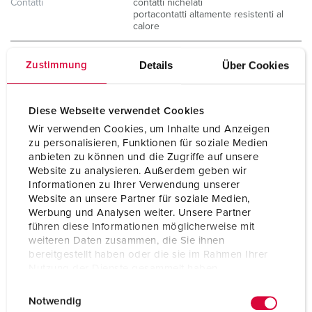
Contatti
contatti nichelati
portacontatti altamente resistenti al
calore
Grado di protezione
IP54
Details
Über Cookies
Zustimmung
Peso
200 g
Diese Webseite verwendet Cookies
Dichiarazione di
CB Zertifikat
conformità
VDE
Wir verwenden Cookies, um Inhalte und Anzeigen
zu personalisieren, Funktionen für soziale Medien
anbieten zu können und die Zugriffe auf unsere
Website zu analysieren. Außerdem geben wir
Informationen zu Ihrer Verwendung unserer
Website an unsere Partner für soziale Medien,
Werbung und Analysen weiter. Unsere Partner
führen diese Informationen möglicherweise mit
weiteren Daten zusammen, die Sie ihnen
bereitgestellt haben oder die sie im Rahmen Ihrer
Nutzung der Dienste gesammelt haben.
E
Datenschutzerklärung
Impressum
Notwendig
i