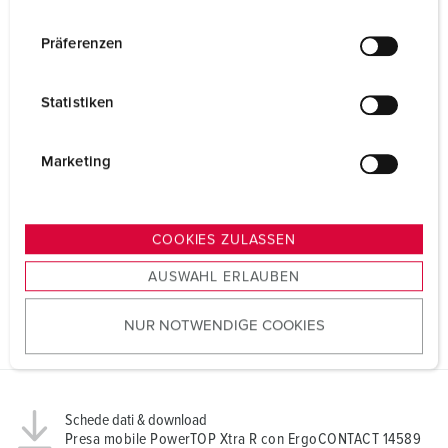
n
w
Präferenzen
i
l
Statistiken
l
i
g
Marketing
u
n
g
COOKIES ZULASSEN
s
AUSWAHL ERLAUBEN
a
u
NUR NOTWENDIGE COOKIES
s
w
a
h
Schede dati & download
l
Presa mobile PowerTOP Xtra R con ErgoCONTACT 14589