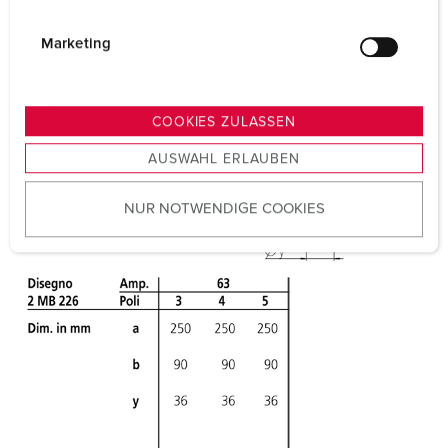
i
g
Marketing
u
n
g
COOKIES ZULASSEN
s
AUSWAHL ERLAUBEN
a
u
NUR NOTWENDIGE COOKIES
s
w
a
h
l