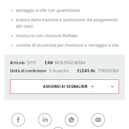
serraggio a vite con guarnizione
scarico della trazione e protezione dal piegamento
del cavo
involucro con chiusura filettata
cursore di sicurezza per involucro e serraggio a vite
Articolo
13111
EAN
4015394238584
Unità di confezione
5 Quantità
ELDAS-Nr.
778500160
AGGIUNGI AI SEGNALIBRI
I nostri prodotti possono essere gestiti in diverse liste.
La mia lista
(0)
AGGIUNGI
CREA NUOVA LISTA