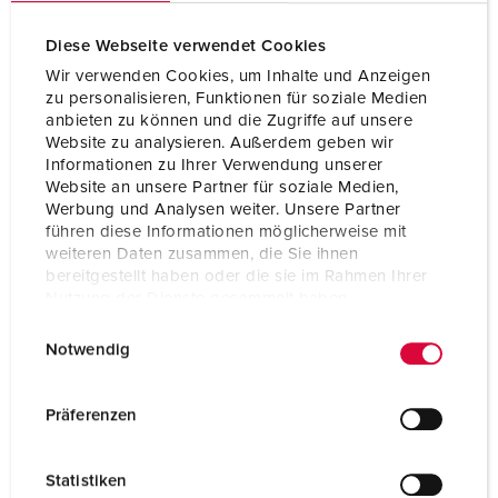
Poli
5 p
Diese Webseite verwendet Cookies
Voltaggio
230 V
Wir verwenden Cookies, um Inhalte und Anzeigen
zu personalisieren, Funktionen für soziale Medien
Posizioni orologio
9 h
anbieten zu können und die Zugriffe auf unsere
Website zu analysieren. Außerdem geben wir
Hertz
50-60 Hz
Informationen zu Ihrer Verwendung unserer
Website an unsere Partner für soziale Medien,
Tecnologie di
morsetti a vite
Werbung und Analysen weiter. Unsere Partner
collegamento
führen diese Informationen möglicherweise mit
weiteren Daten zusammen, die Sie ihnen
Contatti
portacontatti altamente resistenti al
calore
bereitgestellt haben oder die sie im Rahmen Ihrer
contatti nichelati
Nutzung der Dienste gesammelt haben.
E
Datenschutzerklärung
Impressum
Grado di protezione
IP54
Notwendig
i
Peso
780 g
n
w
Präferenzen
Dichiarazione di
CB Zertifikat
i
conformità
VDE
l
EAC
Statistiken
l