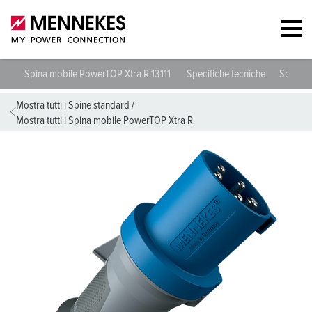
Spina mobile PowerTOP Xtra R 13111
Specifiche tecniche
Schede 
Mostra tutti i Spine standard
/
Mostra tutti i Spina mobile PowerTOP Xtra R