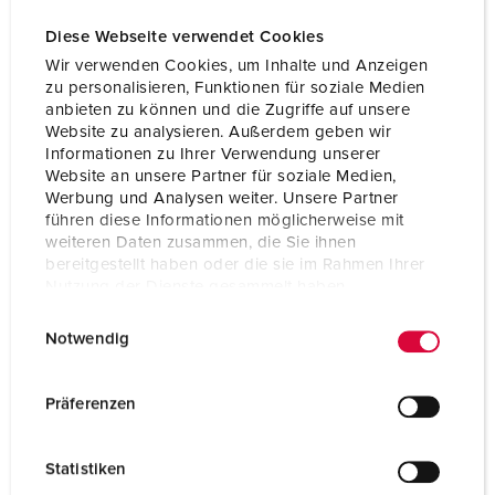
Diese Webseite verwendet Cookies
Wir verwenden Cookies, um Inhalte und Anzeigen
zu personalisieren, Funktionen für soziale Medien
anbieten zu können und die Zugriffe auf unsere
Website zu analysieren. Außerdem geben wir
Informationen zu Ihrer Verwendung unserer
Website an unsere Partner für soziale Medien,
Werbung und Analysen weiter. Unsere Partner
führen diese Informationen möglicherweise mit
weiteren Daten zusammen, die Sie ihnen
bereitgestellt haben oder die sie im Rahmen Ihrer
Nutzung der Dienste gesammelt haben.
E
Datenschutzerklärung
Impressum
Bestellnr. 2177A
Notwendig
i
Schutzart
IP67
n
w
Präferenzen
Ampere
32 A
i
l
Pole
4 p
Statistiken
l