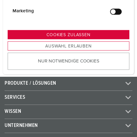
Volt
400 - 440 V
i
g
Marketing
Anschlusstechnik
Schraubkontakt
u
n
Kontakt
standard
g
COOKIES ZULASSEN
s
AUSWAHL ERLAUBEN
ZUM ARTIKEL
a
u
NUR NOTWENDIGE COOKIES
s
w
a
PRODUKTE / LÖSUNGEN
h
l
SERVICES
WISSEN
UNTERNEHMEN